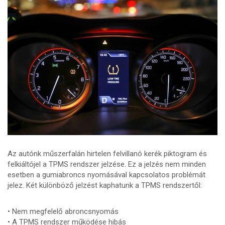
Az autónk műszerfalán hirtelen felvillanó kerék piktogram és
felkiáltójel a TPMS rendszer jelzése. Ez a jelzés nem minden
esetben a gumiabroncs nyomásával kapcsolatos problémát
jelez. Két különböző jelzést kaphatunk a TPMS rendszertől:
• Nem megfelelő abroncsnyomás
• A TPMS rendszer működése hibás