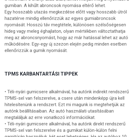
gumiban. A kihűlt abroncsok nyomása eltérő lehet.
Egy hosszabb utazás megkezdése előtt vagy hosszabb útról
hazatérve mindig ellenőrizzük az egyes gumiabroncsok
nyomását. Hosszú táv megtétele, különösen szélsőségesen
hideg vagy meleg éghajlaton, olyan mértékben változtathatja
meg az abroncsnyomást, hogy az már hatással lehet az autó
működésére. Egy-egy új szezon elején pedig minden esetben
ellenőrizzük a gumik nyomását.
TPMS KARBANTARTÁSI TIPPEK
• Téli-nyári gumicsere alkalmával, ha autónk indirekt rendszerű
TPMS-sel van felszerelve, a csere után mindenképp újra kell
hitelesítenünk a rendszert. Ezt mi magunk is megtehetjük az
autónk beállításaiban. Az autó használati utasításában
megtaláljuk az erre vonatkozó információkat.
• Téli-nyári gumicsere alkalmával, ha autónk direkt rendszerű
TPMS-sel van felszerelve és a gumikat külön-külön felni
garnitúrán használjuk, két eset lehetséges. Ha az autóhoz 10