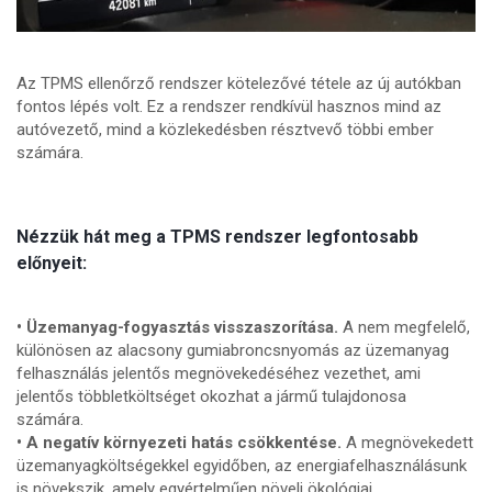
Az TPMS ellenőrző rendszer kötelezővé tétele az új autókban
fontos lépés volt. Ez a rendszer rendkívül hasznos mind az
autóvezető, mind a közlekedésben résztvevő többi ember
számára.
Nézzük hát meg a TPMS rendszer legfontosabb
előnyeit:
• Üzemanyag-fogyasztás visszaszorítása.
A nem megfelelő,
különösen az alacsony gumiabroncsnyomás az üzemanyag
felhasználás jelentős megnövekedéséhez vezethet, ami
jelentős többletköltséget okozhat a jármű tulajdonosa
számára.
• A negatív környezeti hatás csökkentése.
A megnövekedett
üzemanyagköltségekkel egyidőben, az energiafelhasználásunk
is növekszik, amely egyértelműen növeli ökológiai