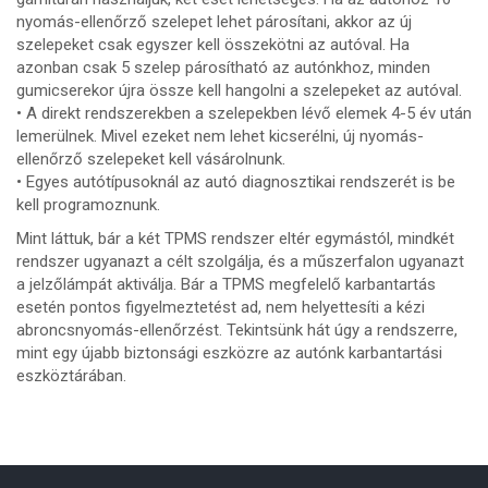
nyomás-ellenőrző szelepet lehet párosítani, akkor az új
szelepeket csak egyszer kell összekötni az autóval. Ha
azonban csak 5 szelep párosítható az autónkhoz, minden
gumicserekor újra össze kell hangolni a szelepeket az autóval.
• A direkt rendszerekben a szelepekben lévő elemek 4-5 év után
lemerülnek. Mivel ezeket nem lehet kicserélni, új nyomás-
ellenőrző szelepeket kell vásárolnunk.
• Egyes autótípusoknál az autó diagnosztikai rendszerét is be
kell programoznunk.
Mint láttuk, bár a két TPMS rendszer eltér egymástól, mindkét
rendszer ugyanazt a célt szolgálja, és a műszerfalon ugyanazt
a jelzőlámpát aktiválja. Bár a TPMS megfelelő karbantartás
esetén pontos figyelmeztetést ad, nem helyettesíti a kézi
abroncsnyomás-ellenőrzést. Tekintsünk hát úgy a rendszerre,
mint egy újabb biztonsági eszközre az autónk karbantartási
eszköztárában.