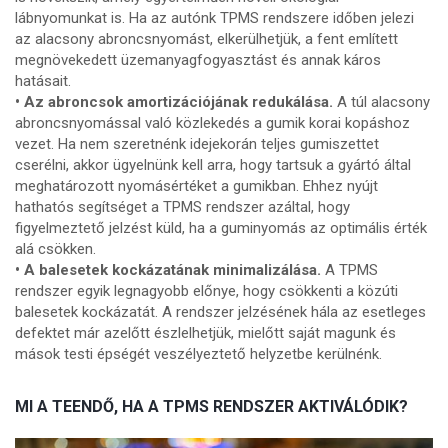
lábnyomunkat is. Ha az autónk TPMS rendszere időben jelezi
az alacsony abroncsnyomást, elkerülhetjük, a fent említett
megnövekedett üzemanyagfogyasztást és annak káros
hatásait.
• Az abroncsok amortizációjának redukálása.
A túl alacsony
abroncsnyomással való közlekedés a gumik korai kopáshoz
vezet. Ha nem szeretnénk idejekorán teljes gumiszettet
cserélni, akkor ügyelnünk kell arra, hogy tartsuk a gyártó által
meghatározott nyomásértéket a gumikban. Ehhez nyújt
hathatós segítséget a TPMS rendszer azáltal, hogy
figyelmeztető jelzést küld, ha a guminyomás az optimális érték
alá csökken.
• A balesetek kockázatának minimalizálása.
A TPMS
rendszer egyik legnagyobb előnye, hogy csökkenti a közúti
balesetek kockázatát. A rendszer jelzésének hála az esetleges
defektet már azelőtt észlelhetjük, mielőtt saját magunk és
mások testi épségét veszélyeztető helyzetbe kerülnénk.
MI A TEENDŐ, HA A TPMS RENDSZER AKTIVÁLÓDIK?