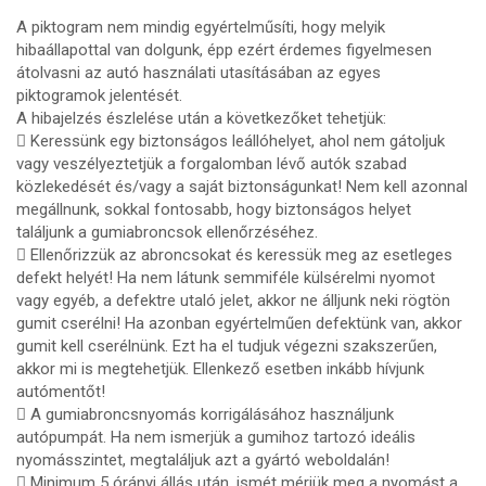
A piktogram nem mindig egyértelműsíti, hogy melyik
hibaállapottal van dolgunk, épp ezért érdemes figyelmesen
átolvasni az autó használati utasításában az egyes
piktogramok jelentését.
A hibajelzés észlelése után a következőket tehetjük:
 Keressünk egy biztonságos leállóhelyet, ahol nem gátoljuk
vagy veszélyeztetjük a forgalomban lévő autók szabad
közlekedését és/vagy a saját biztonságunkat! Nem kell azonnal
megállnunk, sokkal fontosabb, hogy biztonságos helyet
találjunk a gumiabroncsok ellenőrzéséhez.
 Ellenőrizzük az abroncsokat és keressük meg az esetleges
defekt helyét! Ha nem látunk semmiféle külsérelmi nyomot
vagy egyéb, a defektre utaló jelet, akkor ne álljunk neki rögtön
gumit cserélni! Ha azonban egyértelműen defektünk van, akkor
gumit kell cserélnünk. Ezt ha el tudjuk végezni szakszerűen,
akkor mi is megtehetjük. Ellenkező esetben inkább hívjunk
autómentőt!
 A gumiabroncsnyomás korrigálásához használjunk
autópumpát. Ha nem ismerjük a gumihoz tartozó ideális
nyomásszintet, megtaláljuk azt a gyártó weboldalán!
 Minimum 5 órányi állás után, ismét mérjük meg a nyomást a