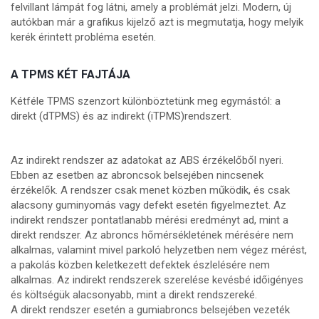
felvillant lámpát fog látni, amely a problémát jelzi. Modern, új
autókban már a grafikus kijelző azt is megmutatja, hogy melyik
kerék érintett probléma esetén.
A TPMS KÉT FAJTÁJA
Kétféle TPMS szenzort különböztetünk meg egymástól: a
direkt (dTPMS) és az indirekt (iTPMS)rendszert.
Az indirekt rendszer az adatokat az ABS érzékelőből nyeri.
Ebben az esetben az abroncsok belsejében nincsenek
érzékelők. A rendszer csak menet közben működik, és csak
alacsony guminyomás vagy defekt esetén figyelmeztet. Az
indirekt rendszer pontatlanabb mérési eredményt ad, mint a
direkt rendszer. Az abroncs hőmérsékletének mérésére nem
alkalmas, valamint mivel parkoló helyzetben nem végez mérést,
a pakolás közben keletkezett defektek észlelésére nem
alkalmas. Az indirekt rendszerek szerelése kevésbé időigényes
és költségük alacsonyabb, mint a direkt rendszereké.
A direkt rendszer esetén a gumiabroncs belsejében vezeték