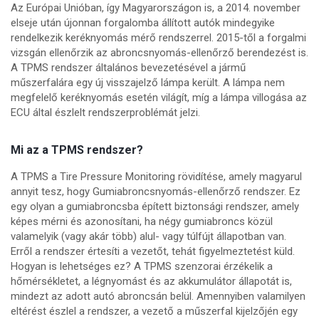
Az Európai Unióban, így Magyarországon is, a 2014. november
elseje után újonnan forgalomba állított autók mindegyike
rendelkezik keréknyomás mérő rendszerrel. 2015-től a forgalmi
vizsgán ellenőrzik az abroncsnyomás-ellenőrző berendezést is.
A TPMS rendszer általános bevezetésével a jármű
műszerfalára egy új visszajelző lámpa került. A lámpa nem
megfelelő keréknyomás esetén világít, míg a lámpa villogása az
ECU által észlelt rendszerproblémát jelzi.
Mi az a TPMS rendszer?
A TPMS a Tire Pressure Monitoring rövidítése, amely magyarul
annyit tesz, hogy Gumiabroncsnyomás-ellenőrző rendszer. Ez
egy olyan a gumiabroncsba épített biztonsági rendszer, amely
képes mérni és azonosítani, ha négy gumiabroncs közül
valamelyik (vagy akár több) alul- vagy túlfújt állapotban van.
Erről a rendszer értesíti a vezetőt, tehát figyelmeztetést küld.
Hogyan is lehetséges ez? A TPMS szenzorai érzékelik a
hőmérsékletet, a légnyomást és az akkumulátor állapotát is,
mindezt az adott autó abroncsán belül. Amennyiben valamilyen
eltérést észlel a rendszer, a vezető a műszerfal kijelzőjén egy