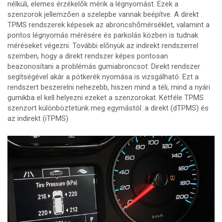
nélküli, elemes érzékelők mérik a légnyomást. Ezek a
szenzorok jellemzően a szelepbe vannak beépítve. A direkt
TPMS rendszerek képesek az abroncshőmérséklet, valamint a
pontos légnyomás mérésére és parkolás közben is tudnak
méréseket végezni. További előnyük az indirekt rendszerrel
szemben, hogy a direkt rendszer képes pontosan
beazonosítani a problémás gumiabroncsot. Direkt rendszer
segítségével akár a pótkerék nyomása is vizsgálható. Ezt a
rendszert beszerelni nehezebb, hiszen mind a téli, mind a nyári
gumikba el kell helyezni ezeket a szenzorokat. Kétféle TPMS
szenzort különböztetünk meg egymástól: a direkt (dTPMS) és
az indirekt (iTPMS)