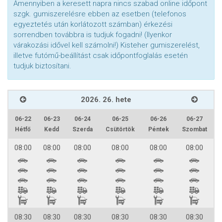
Amennyiben a keresett napra nincs szabad online időpont
szgk. gumiszerelésre ebben az esetben (telefonos
egyeztetés után korlátozott számban) érkezési
sorrendben továbbra is tudjuk fogadni! (Ilyenkor
várakozási idővel kell számolni!) Kisteher gumiszerelést,
illetve futómű-beállítást csak időpontfoglalás esetén
tudjuk biztosítani.
2026. 26. hete
06-22
06-23
06-24
06-25
06-26
06-27
Hétfő
Kedd
Szerda
Csütörtök
Péntek
Szombat
08:00
08:00
08:00
08:00
08:00
08:00
08:30
08:30
08:30
08:30
08:30
08:30