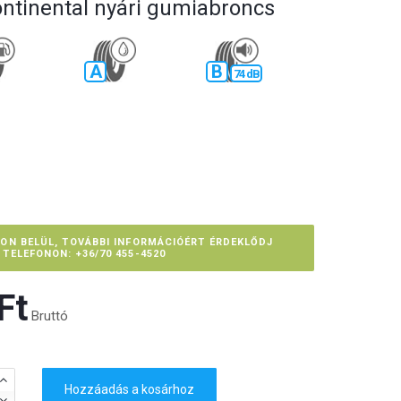
ontinental nyári gumiabroncs
A
B
74 dB
PON BELÜL, TOVÁBBI INFORMÁCIÓÉRT ÉRDEKLŐDJ
TELEFONON: +36/70 455-4520
t‎
Bruttó
Hozzáadás a kosárhoz