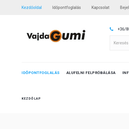
Kezdőoldal
Időpontfoglalás
Kapcsolat
Beje
+36/8
IDŐPONTFOGLALÁS
ALUFELNI FELPRÓBÁLÁSA
IN
KEZDŐLAP