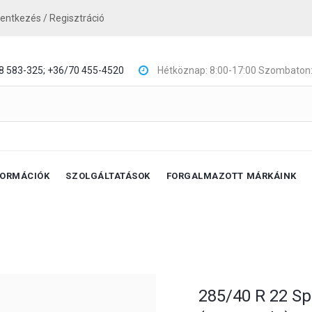
lentkezés / Regisztráció
8 583-325;
+36/70 455-4520
Hétköznap: 8:00-17:00 Szombaton:
FORMÁCIÓK
SZOLGÁLTATÁSOK
FORGALMAZOTT MÁRKÁINK
285/40 R 22 Sp