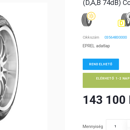
(D,A,B 74dB) C
D
Cikkszám
03564830000
EPREL adatlap
RENDELHETŐ
ELÉRHETŐ 1-2 NA
143 100 F
Mennyiség