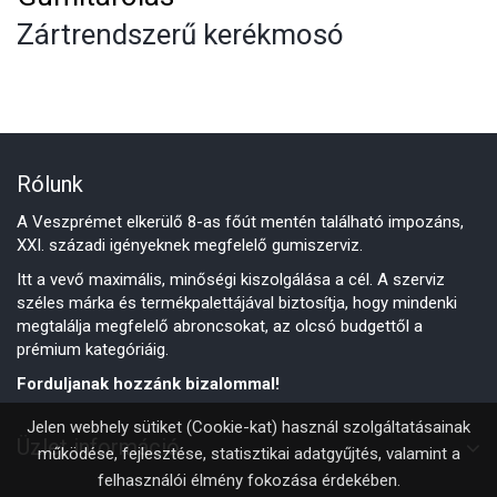
Zártrendszerű kerékmosó
Rólunk
A Veszprémet elkerülő 8-as főút mentén található impozáns,
XXI. századi igényeknek megfelelő gumiszerviz.
Itt a vevő maximális, minőségi kiszolgálása a cél. A szerviz
széles márka és termékpalettájával biztosítja, hogy mindenki
megtalálja megfelelő abroncsokat, az olcsó budgettől a
prémium kategóriáig.
Forduljanak hozzánk bizalommal!
Jelen webhely sütiket (Cookie-kat) használ szolgáltatásainak
Üzlet információ
működése, fejlesztése, statisztikai adatgyűjtés, valamint a
felhasználói élmény fokozása érdekében.