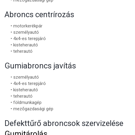
Abroncs centrírozás
• motorkerékpár
• személyautó
• 4x4-es terepjáró
• kisteherautó
• teherautó
Gumiabroncs javítás
• személyautó
• 4x4-es terepjáró
• kisteherautó
• teherautó
• földmunkagép
• mezőgazdasági gép
Defekttűrő abroncsok szervizelése
Gumitárolás