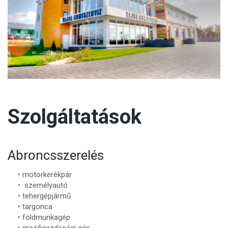
Szolgáltatások
Abroncsszerelés
•
motorkerékpár
• személyautó
• tehergépjármű
• targonca
• földmunkagép
• mezőgazdasági gép