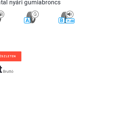
tal nyári gumiabroncs
A
B
71 dB
KÉSZLETEN
‎
Bruttó