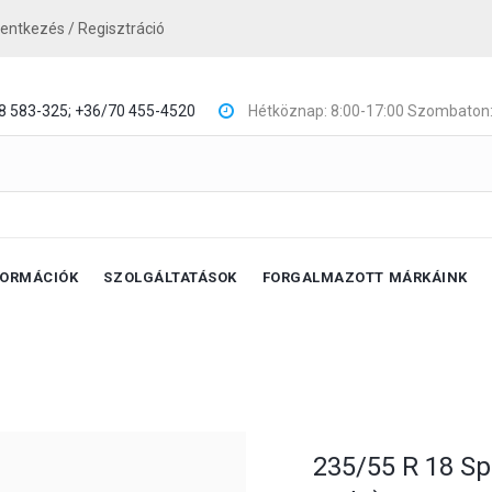
lentkezés / Regisztráció
8 583-325;
+36/70 455-4520
Hétköznap: 8:00-17:00 Szombaton:
FORMÁCIÓK
SZOLGÁLTATÁSOK
FORGALMAZOTT MÁRKÁINK
235/55 R 18 Sp