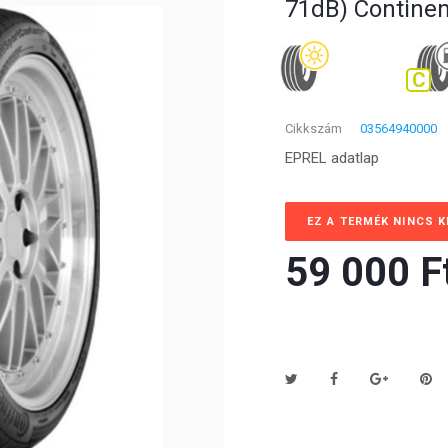
71dB) Continen
C
Cikkszám
03564940000
EPREL adatlap
EZ A TERMÉK NINCS 
59 000 Ft