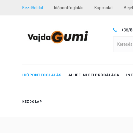
Kezdőoldal
Időpontfoglalás
Kapcsolat
Beje
+36/8
IDŐPONTFOGLALÁS
ALUFELNI FELPRÓBÁLÁSA
IN
KEZDŐLAP