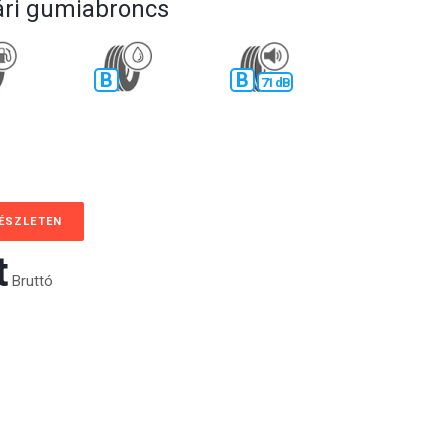
ári gumiabroncs
B
B
71 dB
KÉSZLETEN
‎
Bruttó