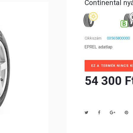
Continental ny
B
Cikkszám
03565800000
EPREL adatlap
EZ A TERMÉK NINCS 
54 300 Ft