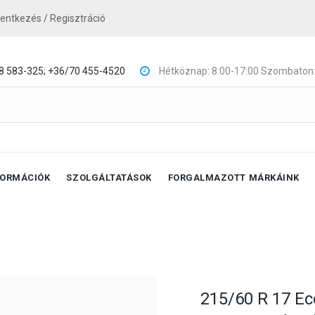
lentkezés / Regisztráció
8 583-325;
+36/70 455-4520
Hétköznap: 8:00-17:00 Szombaton:
FORMÁCIÓK
SZOLGÁLTATÁSOK
FORGALMAZOTT MÁRKÁINK
215/60 R 17 Ec