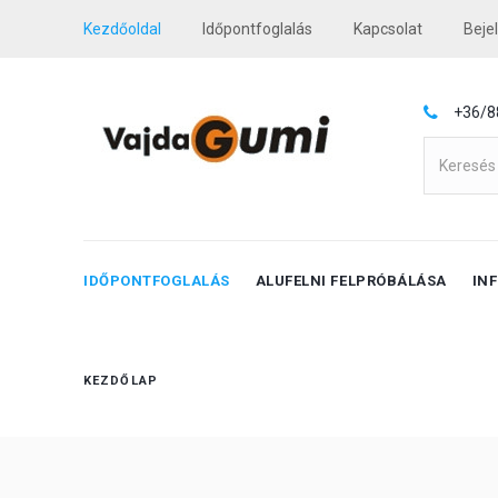
Kezdőoldal
Időpontfoglalás
Kapcsolat
Beje
+36/8
IDŐPONTFOGLALÁS
ALUFELNI FELPRÓBÁLÁSA
IN
KEZDŐLAP