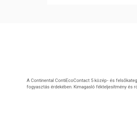
A Continental ContiEcoContact 5 közép- és felsőkategó
fogyasztás érdekében. Kimagasló fékteljesítmény és röv