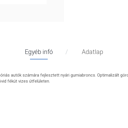
Egyéb infó
Adatlap
riás autók számára fejlesztett nyári gumiabroncs. Optimalizált gör
id fékút vizes útfelületen.