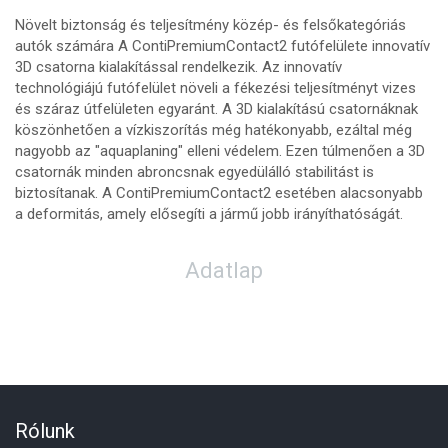
Növelt biztonság és teljesítmény közép- és felsőkategóriás
autók számára A ContiPremiumContact2 futófelülete innovatív
3D csatorna kialakítással rendelkezik. Az innovatív
technológiájú futófelület növeli a fékezési teljesítményt vizes
és száraz útfelületen egyaránt. A 3D kialakítású csatornáknak
köszönhetően a vízkiszorítás még hatékonyabb, ezáltal még
nagyobb az "aquaplaning" elleni védelem. Ezen túlmenően a 3D
csatornák minden abroncsnak egyedülálló stabilitást is
biztosítanak. A ContiPremiumContact2 esetében alacsonyabb
a deformitás, amely elősegíti a jármű jobb irányíthatóságát.
Adatlap
Rólunk