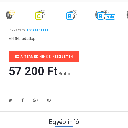
C
B
B
71 dB
Cikkszám
03568050000
EPREL adatlap
EZ A TERMÉK NINCS KÉSZLETEN
57 200 Ft‎
Bruttó
Egyéb infó