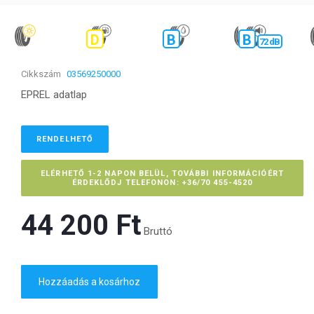
D
B
B
72 dB
Cikkszám
03569250000
EPREL adatlap
RENDELHETŐ
ELÉRHETŐ 1-2 NAPON BELÜL, TOVÁBBI INFORMÁCIÓÉRT
ÉRDEKLŐDJ TELEFONON: +36/70 455-4520
44 200 Ft‎
Bruttó
Hozzáadás a kosárhoz