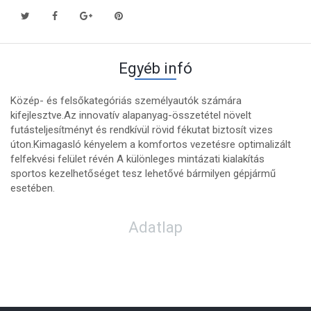
Egyéb infó
Közép- és felsőkategóriás személyautók számára
kifejlesztve.Az innovatív alapanyag-összetétel növelt
futásteljesítményt és rendkívül rövid fékutat biztosít vizes
úton.Kimagasló kényelem a komfortos vezetésre optimalizált
felfekvési felület révén A különleges mintázati kialakítás
sportos kezelhetőséget tesz lehetővé bármilyen gépjármű
esetében.
Adatlap