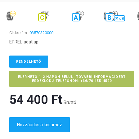
C
A
B
71 dB
Cikkszám
03570320000
EPREL adatlap
RENDELHETŐ
ELÉRHETŐ 1-2 NAPON BELÜL, TOVÁBBI INFORMÁCIÓÉRT
ÉRDEKLŐDJ TELEFONON: +36/70 455-4520
54 400 Ft‎
Bruttó
Hozzáadás a kosárhoz