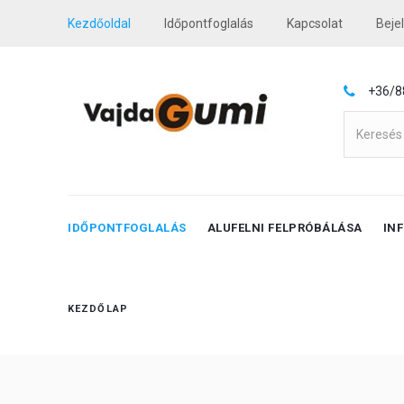
Kezdőoldal
Időpontfoglalás
Kapcsolat
Beje
+36/8
IDŐPONTFOGLALÁS
ALUFELNI FELPRÓBÁLÁSA
IN
KEZDŐLAP