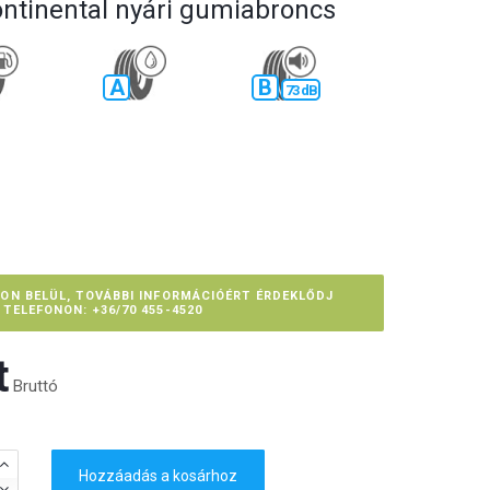
ontinental nyári gumiabroncs
A
B
73 dB
PON BELÜL, TOVÁBBI INFORMÁCIÓÉRT ÉRDEKLŐDJ
TELEFONON: +36/70 455-4520
‎
Bruttó
Hozzáadás a kosárhoz