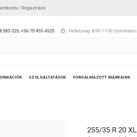
lentkezés / Regisztráció
8 583-325;
+36/70 455-4520
Hétköznap: 8:00-17:00 Szombaton:
FORMÁCIÓK
SZOLGÁLTATÁSOK
FORGALMAZOTT MÁRKÁINK
255/35 R 20 XL