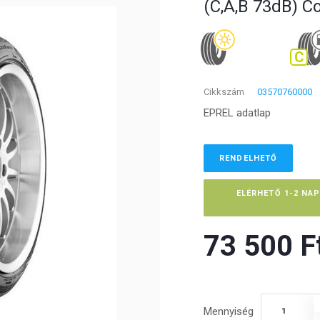
(C,A,B 73dB) C
C
Cikkszám
03570760000
EPREL adatlap
RENDELHETŐ
ELÉRHETŐ 1-2 NA
73 500 Ft
Mennyiség