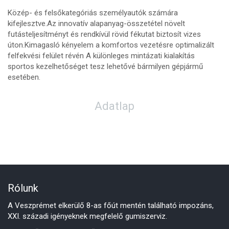
Közép- és felsőkategóriás személyautók számára
kifejlesztve.Az innovatív alapanyag-összetétel növelt
futásteljesítményt és rendkívül rövid fékutat biztosít vizes
úton.Kimagasló kényelem a komfortos vezetésre optimalizált
felfekvési felület révén A különleges mintázati kialakítás
sportos kezelhetőséget tesz lehetővé bármilyen gépjármű
esetében.
Adatlap
Rólunk
A Veszprémet elkerülő 8-as főút mentén található impozáns,
XXI. századi igényeknek megfelelő gumiszerviz.