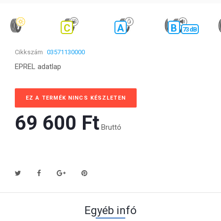
C
A
B
73 dB
Cikkszám
03571130000
EPREL adatlap
EZ A TERMÉK NINCS KÉSZLETEN
69 600 Ft‎
Bruttó
Egyéb infó