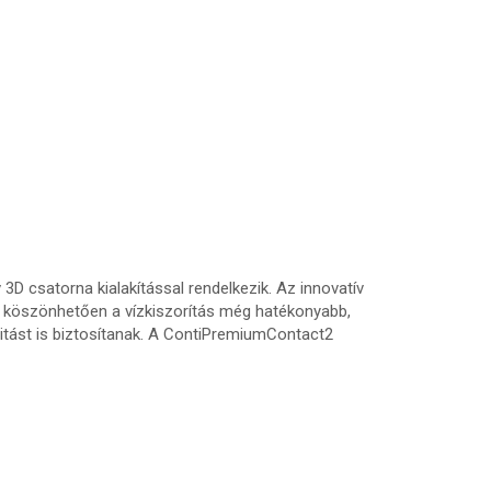
D csatorna kialakítással rendelkezik. Az innovatív
nak köszönhetően a vízkiszorítás még hatékonyabb,
itást is biztosítanak. A ContiPremiumContact2