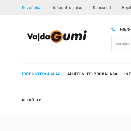
Kezdőoldal
Időpontfoglalás
Kapcsolat
Beje
+36/8
IDŐPONTFOGLALÁS
ALUFELNI FELPRÓBÁLÁSA
IN
KEZDŐLAP