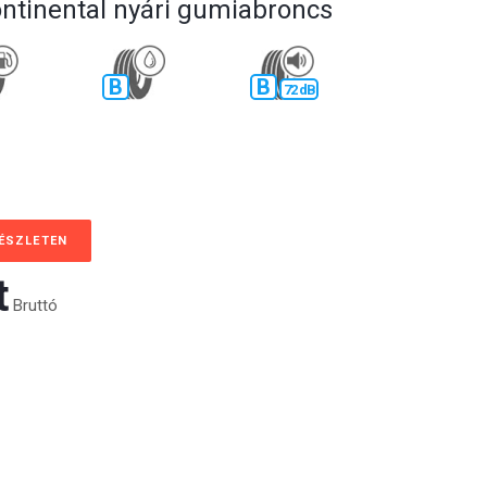
ontinental nyári gumiabroncs
B
B
72 dB
KÉSZLETEN
‎
Bruttó