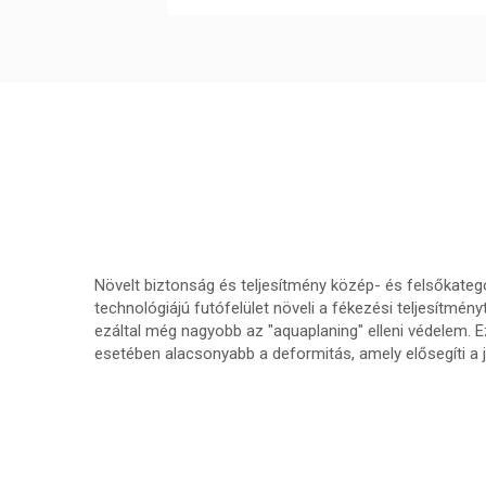
Növelt biztonság és teljesítmény közép- és felsőkateg
technológiájú futófelület növeli a fékezési teljesítmé
ezáltal még nagyobb az "aquaplaning" elleni védelem. 
esetében alacsonyabb a deformitás, amely elősegíti a j