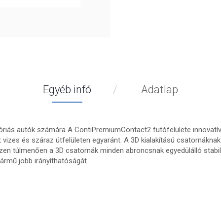
Egyéb infó
Adatlap
óriás autók számára A ContiPremiumContact2 futófelülete innovatív 3
nyt vizes és száraz útfelületen egyaránt. A 3D kialakítású csatornák
Ezen túlmenően a 3D csatornák minden abroncsnak egyedülálló stabil
ármű jobb irányíthatóságát.