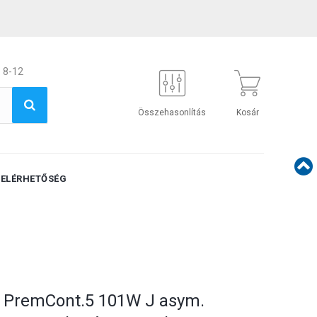
 8-12
Összehasonlítás
Kosár
ELÉRHETŐSÉG
L PremCont.5 101W J asym.