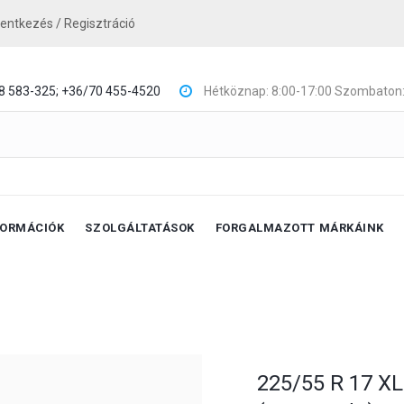
lentkezés / Regisztráció
8 583-325;
+36/70 455-4520
Hétköznap: 8:00-17:00 Szombaton:
FORMÁCIÓK
SZOLGÁLTATÁSOK
FORGALMAZOTT MÁRKÁINK
225/55 R 17 X