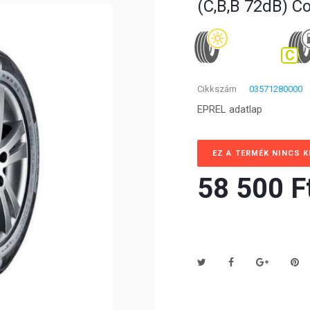
(C,B,B 72dB) C
C
Cikkszám
03571280000
EPREL adatlap
EZ A TERMÉK NINCS 
58 500 Ft