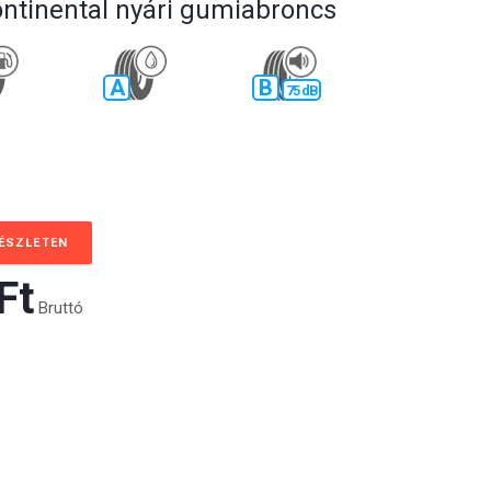
ontinental nyári gumiabroncs
A
B
75 dB
KÉSZLETEN
t‎
Bruttó