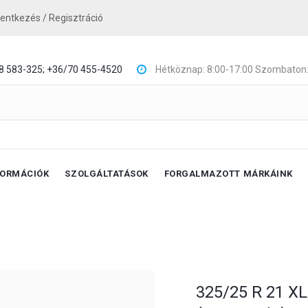
lentkezés / Regisztráció
8 583-325;
+36/70 455-4520
Hétköznap: 8:00-17:00 Szombaton:
FORMÁCIÓK
SZOLGÁLTATÁSOK
FORGALMAZOTT MÁRKÁINK
325/25 R 21 XL