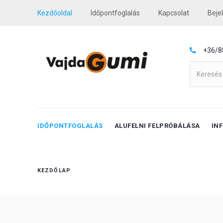
Kezdőoldal
Időpontfoglalás
Kapcsolat
Beje
+36/8
IDŐPONTFOGLALÁS
ALUFELNI FELPRÓBÁLÁSA
IN
KEZDŐLAP