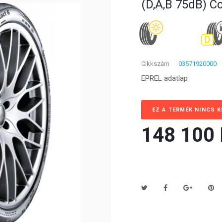
(D,A,B 75dB) C
D
Cikkszám
03571920000
EPREL adatlap
EZ A TERMÉK NINCS 
148 100 F