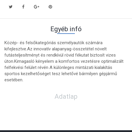
Egyéb infó
Közép- és felsőkategóriás személyautók számára
kifejlesztve.Az innovatív alapanyag-összetétel növelt
futásteljesítményt és rendkívül rövid fékutat biztosít vizes
úton.Kimagasló kényelem a komfortos vezetésre optimalizált
felfekvési felület révén A különleges mintázati kialakítás
sportos kezelhetőséget tesz lehetővé bármilyen gépjármű
esetében.
Adatlap