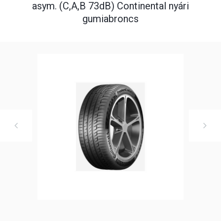
asym. (C,A,B 73dB) Continental nyári
gumiabroncs