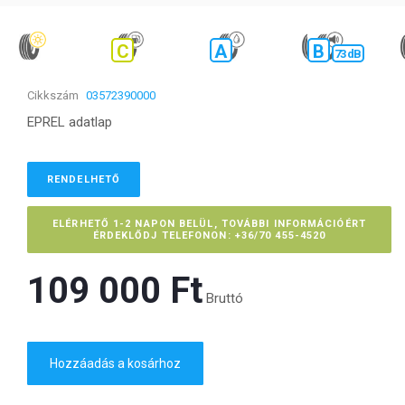
C
A
B
73 dB
Cikkszám
03572390000
EPREL adatlap
RENDELHETŐ
ELÉRHETŐ 1-2 NAPON BELÜL, TOVÁBBI INFORMÁCIÓÉRT
ÉRDEKLŐDJ TELEFONON: +36/70 455-4520
109 000 Ft‎
Bruttó
Hozzáadás a kosárhoz