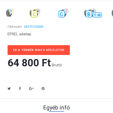
C
C
B
71 dB
Cikkszám
03573120000
EPREL adatlap
EZ A TERMÉK NINCS KÉSZLETEN
64 800 Ft‎
Bruttó
Egyéb infó