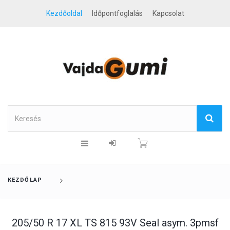
Kezdőoldal
Időpontfoglalás
Kapcsolat
KEZDŐLAP
205/50 R 17 XL TS 815 93V Seal asym. 3pmsf