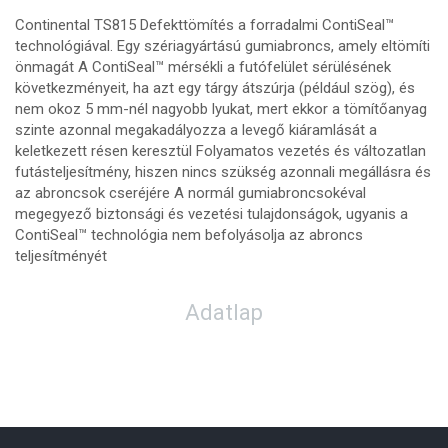
Continental TS815 Defekttömítés a forradalmi ContiSeal™
technológiával. Egy szériagyártású gumiabroncs, amely eltömíti
önmagát A ContiSeal™ mérsékli a futófelület sérülésének
következményeit, ha azt egy tárgy átszúrja (például szög), és
nem okoz 5 mm-nél nagyobb lyukat, mert ekkor a tömítőanyag
szinte azonnal megakadályozza a levegő kiáramlását a
keletkezett résen keresztül Folyamatos vezetés és változatlan
futásteljesítmény, hiszen nincs szükség azonnali megállásra és
az abroncsok cseréjére A normál gumiabroncsokéval
megegyező biztonsági és vezetési tulajdonságok, ugyanis a
ContiSeal™ technológia nem befolyásolja az abroncs
teljesítményét
Adatlap