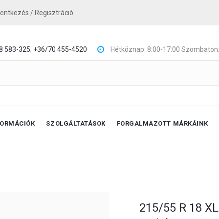
lentkezés / Regisztráció
8 583-325;
+36/70 455-4520
Hétköznap: 8:00-17:00 Szombaton:
FORMÁCIÓK
SZOLGÁLTATÁSOK
FORGALMAZOTT MÁRKÁINK
215/55 R 18 XL