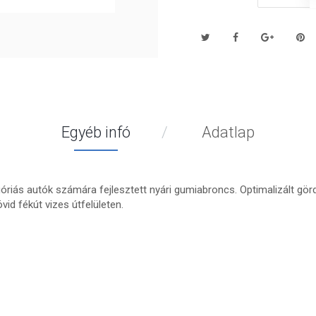
Egyéb infó
Adatlap
riás autók számára fejlesztett nyári gumiabroncs. Optimalizált gör
id fékút vizes útfelületen.