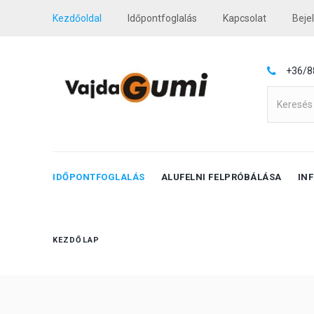
Kezdőoldal
Időpontfoglalás
Kapcsolat
Beje
+36/8
IDŐPONTFOGLALÁS
ALUFELNI FELPRÓBÁLÁSA
IN
KEZDŐLAP