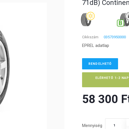
71dB) Continen
B
Cikkszám
03573950000
EPREL adatlap
RENDELHETŐ
ELÉRHETŐ 1-2 NA
58 300 Ft
Mennyiség