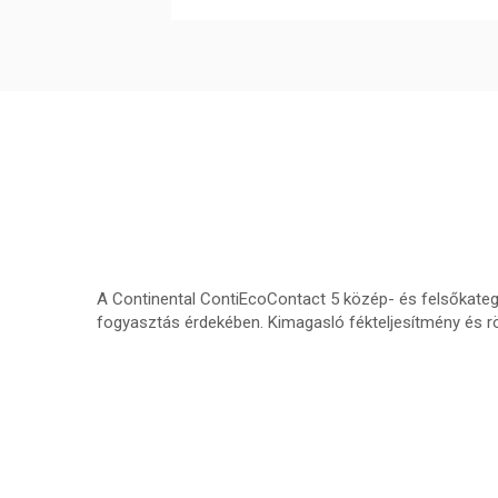
A Continental ContiEcoContact 5 közép- és felsőkategó
fogyasztás érdekében. Kimagasló fékteljesítmény és röv