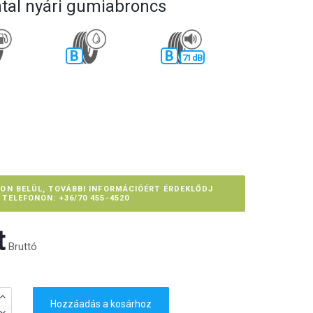
tal nyári gumiabroncs
B
B
71 dB
PON BELÜL, TOVÁBBI INFORMÁCIÓÉRT ÉRDEKLŐDJ
TELEFONON: +36/70 455-4520
‎
Bruttó
Hozzáadás a kosárhoz