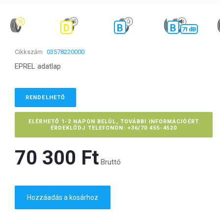
D
B
B
71 dB
Cikkszám
03578220000
EPREL adatlap
RENDELHETŐ
ELÉRHETŐ 1-2 NAPON BELÜL, TOVÁBBI INFORMÁCIÓÉRT
ÉRDEKLŐDJ TELEFONON: +36/70 455-4520
70 300 Ft‎
Bruttó
Hozzáadás a kosárhoz