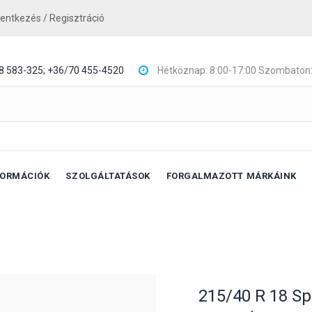
lentkezés / Regisztráció
8 583-325;
+36/70 455-4520
Hétköznap: 8:00-17:00 Szombaton:
FORMÁCIÓK
SZOLGÁLTATÁSOK
FORGALMAZOTT MÁRKÁINK
215/40 R 18 Sp