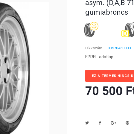
asym. (D,A,B 7
gumiabroncs
D
Cikkszám
03578450000
EPREL adatlap
EZ A TERMÉK NINCS 
70 500 Ft