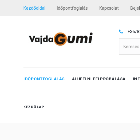
Kezdőoldal
Időpontfoglalás
Kapcsolat
Beje
+36/8
IDŐPONTFOGLALÁS
ALUFELNI FELPRÓBÁLÁSA
IN
KEZDŐLAP