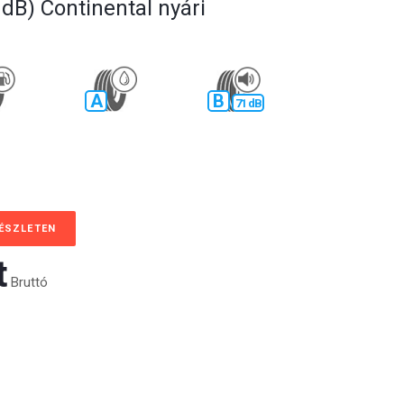
1dB) Continental nyári
A
B
71 dB
KÉSZLETEN
‎
Bruttó