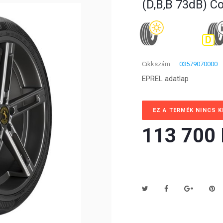
(D,B,B 73dB) C
D
Cikkszám
03579070000
EPREL adatlap
EZ A TERMÉK NINCS 
113 700 F