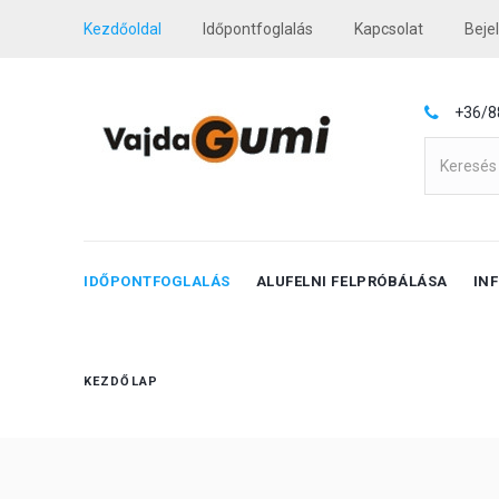
Kezdőoldal
Időpontfoglalás
Kapcsolat
Beje
+36/8
IDŐPONTFOGLALÁS
ALUFELNI FELPRÓBÁLÁSA
IN
KEZDŐLAP