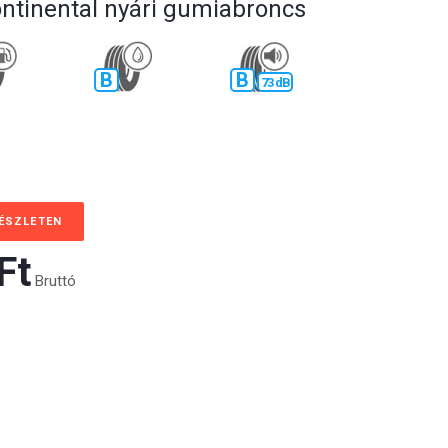
ontinental nyári gumiabroncs
B
B
73 dB
KÉSZLETEN
t‎
Bruttó