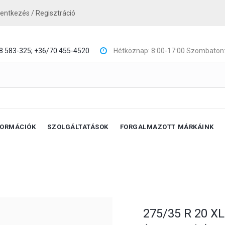
lentkezés / Regisztráció
8 583-325;
+36/70 455-4520
Hétköznap: 8:00-17:00 Szombaton:
FORMÁCIÓK
SZOLGÁLTATÁSOK
FORGALMAZOTT MÁRKÁINK
275/35 R 20 XL