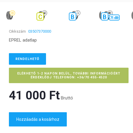
C
B
B
71 dB
Cikkszám
03507370000
EPREL adatlap
RENDELHETŐ
ELÉRHETŐ 1-2 NAPON BELÜL, TOVÁBBI INFORMÁCIÓÉRT
ÉRDEKLŐDJ TELEFONON: +36/70 455-4520
41 000 Ft‎
Bruttó
Hozzáadás a kosárhoz