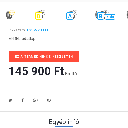
D
A
B
75 dB
Cikkszám
03579750000
EPREL adatlap
EZ A TERMÉK NINCS KÉSZLETEN
145 900 Ft‎
Bruttó
Egyéb infó