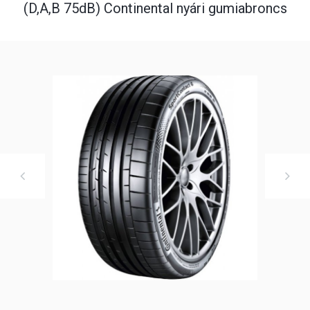
(D,A,B 75dB) Continental nyári gumiabroncs