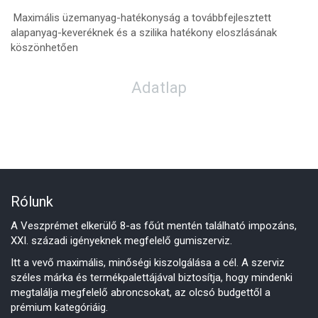
Maximális üzemanyag-hatékonyság a továbbfejlesztett
alapanyag-keveréknek és a szilika hatékony eloszlásának
köszönhetően
Adatlap
Rólunk
A Veszprémet elkerülő 8-as főút mentén található impozáns,
XXI. századi igényeknek megfelelő gumiszerviz.
Itt a vevő maximális, minőségi kiszolgálása a cél. A szerviz
széles márka és termékpalettájával biztosítja, hogy mindenki
megtalálja megfelelő abroncsokat, az olcsó budgettől a
prémium kategóriáig.