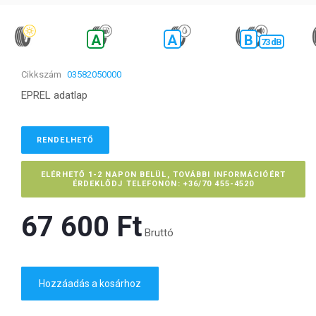
A
A
B
73 dB
Cikkszám
03582050000
EPREL adatlap
RENDELHETŐ
ELÉRHETŐ 1-2 NAPON BELÜL, TOVÁBBI INFORMÁCIÓÉRT
ÉRDEKLŐDJ TELEFONON: +36/70 455-4520
67 600 Ft‎
Bruttó
Hozzáadás a kosárhoz