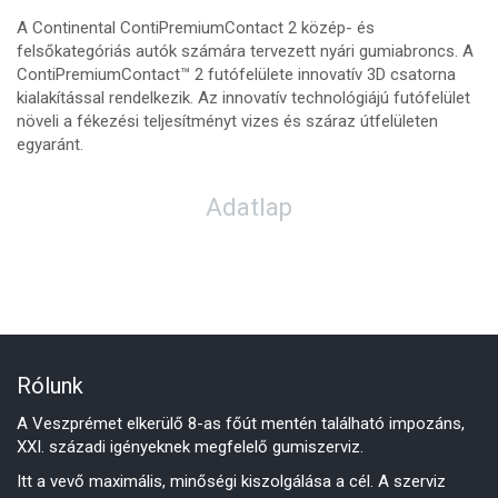
A Continental ContiPremiumContact 2 közép- és
felsőkategóriás autók számára tervezett nyári gumiabroncs. A
ContiPremiumContact™ 2 futófelülete innovatív 3D csatorna
kialakítással rendelkezik. Az innovatív technológiájú futófelület
növeli a fékezési teljesítményt vizes és száraz útfelületen
egyaránt.
Adatlap
Rólunk
A Veszprémet elkerülő 8-as főút mentén található impozáns,
XXI. századi igényeknek megfelelő gumiszerviz.
Itt a vevő maximális, minőségi kiszolgálása a cél. A szerviz