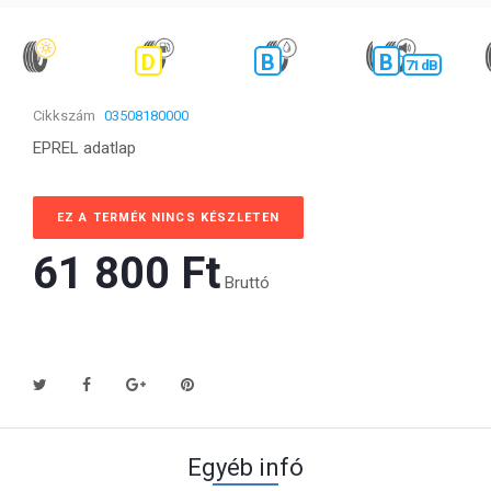
D
B
B
71 dB
Cikkszám
03508180000
EPREL adatlap
EZ A TERMÉK NINCS KÉSZLETEN
61 800 Ft‎
Bruttó
Egyéb infó