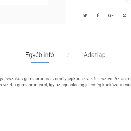
Egyéb infó
Adatlap
y évszakos gumiabroncs személygépkocsikra kifejlesztve. Az Uniroyal
s vizet a gumiabroncsról, így az aquaplaning jelenség kockázata min