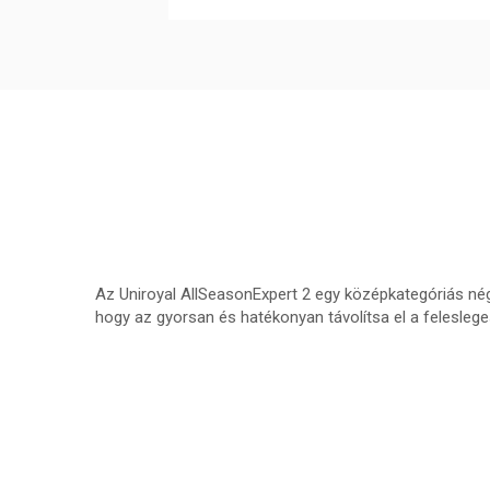
Az Uniroyal AllSeasonExpert 2 egy középkategóriás nég
hogy az gyorsan és hatékonyan távolítsa el a feleslege