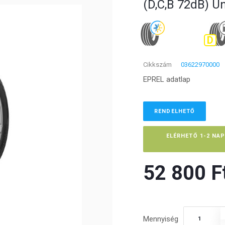
(D,C,B 72dB) U
D
Cikkszám
03622970000
EPREL adatlap
RENDELHETŐ
ELÉRHETŐ 1-2 NA
52 800 Ft
Mennyiség