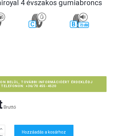
niroyal 4 évszakos gumiabroncs
C
B
72 dB
PON BELÜL, TOVÁBBI INFORMÁCIÓÉRT ÉRDEKLŐDJ
TELEFONON: +36/70 455-4520
‎
Bruttó
Hozzáadás a kosárhoz