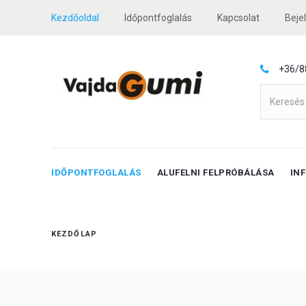
Kezdőoldal
Időpontfoglalás
Kapcsolat
Beje
+36/8
IDŐPONTFOGLALÁS
ALUFELNI FELPRÓBÁLÁSA
IN
KEZDŐLAP