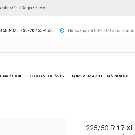
lentkezés / Regisztráció
8 583-325;
+36/70 455-4520
Hétköznap: 8:00-17:00 Szombaton:
FORMÁCIÓK
SZOLGÁLTATÁSOK
FORGALMAZOTT MÁRKÁINK
225/50 R 17 XL