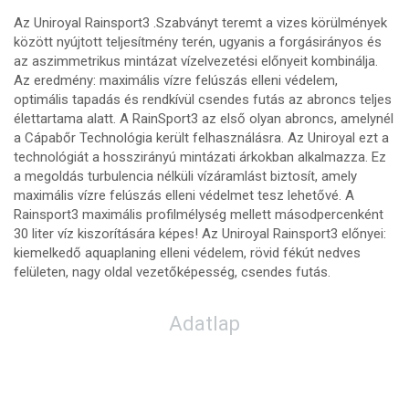
Az Uniroyal Rainsport3 .Szabványt teremt a vizes körülmények
között nyújtott teljesítmény terén, ugyanis a forgásirányos és
az aszimmetrikus mintázat vízelvezetési előnyeit kombinálja.
Az eredmény: maximális vízre felúszás elleni védelem,
optimális tapadás és rendkívül csendes futás az abroncs teljes
élettartama alatt. A RainSport3 az első olyan abroncs, amelynél
a Cápabőr Technológia került felhasználásra. Az Uniroyal ezt a
technológiát a hosszirányú mintázati árkokban alkalmazza. Ez
a megoldás turbulencia nélküli vízáramlást biztosít, amely
maximális vízre felúszás elleni védelmet tesz lehetővé. A
Rainsport3 maximális profilmélység mellett másodpercenként
30 liter víz kiszorítására képes! Az Uniroyal Rainsport3 előnyei:
kiemelkedő aquaplaning elleni védelem, rövid fékút nedves
felületen, nagy oldal vezetőképesség, csendes futás.
Adatlap