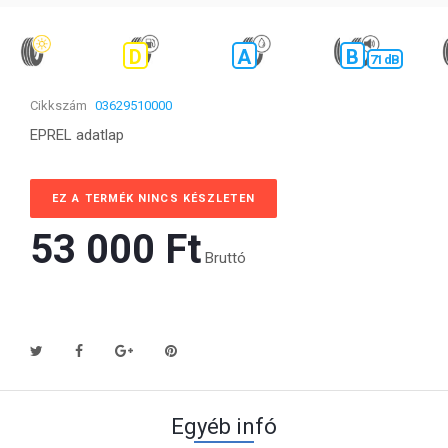
D
A
B
71 dB
Cikkszám
03629510000
EPREL adatlap
EZ A TERMÉK NINCS KÉSZLETEN
53 000 Ft‎
Bruttó
Egyéb infó