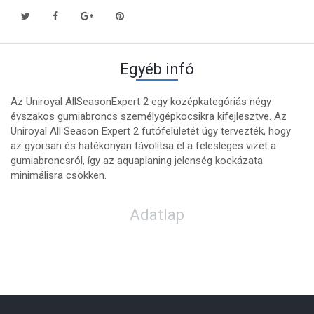
Egyéb infó
Az Uniroyal AllSeasonExpert 2 egy középkategóriás négy
évszakos gumiabroncs személygépkocsikra kifejlesztve. Az
Uniroyal All Season Expert 2 futófelületét úgy tervezték, hogy
az gyorsan és hatékonyan távolítsa el a felesleges vizet a
gumiabroncsról, így az aquaplaning jelenség kockázata
minimálisra csökken.
Adatlap