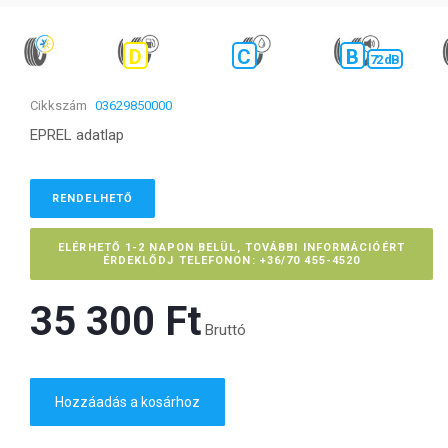
D
C
B
72 dB
Cikkszám
03629850000
EPREL adatlap
RENDELHETŐ
ELÉRHETŐ 1-2 NAPON BELÜL, TOVÁBBI INFORMÁCIÓÉRT
ÉRDEKLŐDJ TELEFONON: +36/70 455-4520
35 300 Ft‎
Bruttó
Hozzáadás a kosárhoz