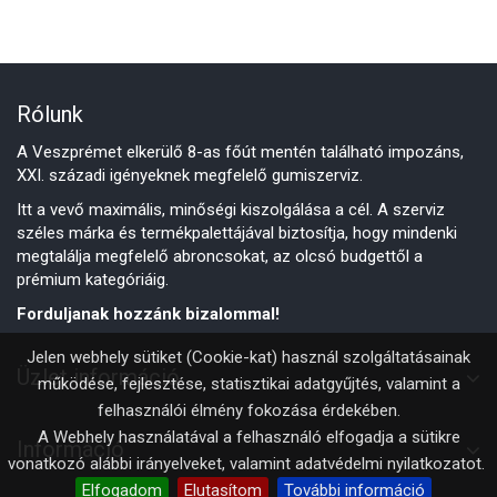
Rólunk
A Veszprémet elkerülő 8-as főút mentén található impozáns,
XXI. századi igényeknek megfelelő gumiszerviz.
Itt a vevő maximális, minőségi kiszolgálása a cél. A szerviz
széles márka és termékpalettájával biztosítja, hogy mindenki
megtalálja megfelelő abroncsokat, az olcsó budgettől a
prémium kategóriáig.
Forduljanak hozzánk bizalommal!
Jelen webhely sütiket (Cookie-kat) használ szolgáltatásainak
Üzlet információ
működése, fejlesztése, statisztikai adatgyűjtés, valamint a
felhasználói élmény fokozása érdekében.
A Webhely használatával a felhasználó elfogadja a sütikre
Információ
vonatkozó alábbi irányelveket, valamint
adatvédelmi nyilatkozatot
.
Elfogadom
Elutasítom
További információ