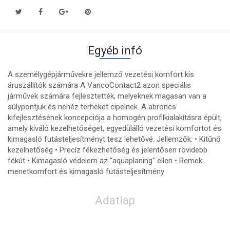
Egyéb infó
A személygépjárművekre jellemző vezetési komfort kis
áruszállítók számára A VancoContact2 azon speciális
járművek számára fejlesztették, melyeknek magasan van a
súlypontjuk és nehéz terheket cipelnek. A abroncs
kifejlesztésének koncepciója a homogén profilkialakításra épült,
amely kiváló kezelhetőséget, egyedülálló vezetési komfortot és
kimagasló futásteljesítményt tesz lehetővé. Jellemzők: • Kitűnő
kezelhetőség • Precíz fékezhetőség és jelentősen rövidebb
fékút • Kimagasló védelem az "aquaplaning" ellen • Remek
menetkomfort és kimagasló futásteljesítmény
Adatlap