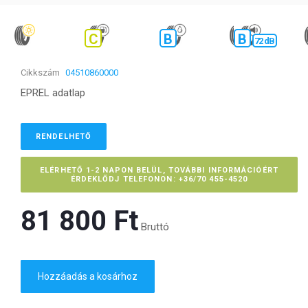
C
B
B
72 dB
Cikkszám
04510860000
EPREL adatlap
RENDELHETŐ
ELÉRHETŐ 1-2 NAPON BELÜL, TOVÁBBI INFORMÁCIÓÉRT
ÉRDEKLŐDJ TELEFONON: +36/70 455-4520
81 800 Ft‎
Bruttó
Hozzáadás a kosárhoz