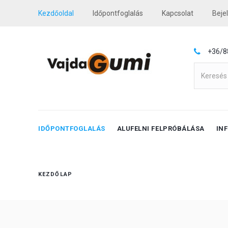
Kezdőoldal
Időpontfoglalás
Kapcsolat
Beje
+36/8
IDŐPONTFOGLALÁS
ALUFELNI FELPRÓBÁLÁSA
IN
KEZDŐLAP