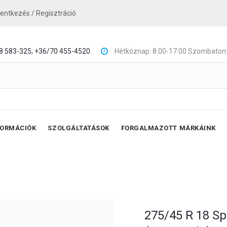
lentkezés / Regisztráció
8 583-325;
+36/70 455-4520
Hétköznap: 8:00-17:00 Szombaton:
FORMÁCIÓK
SZOLGÁLTATÁSOK
FORGALMAZOTT MÁRKÁINK
275/45 R 18 S