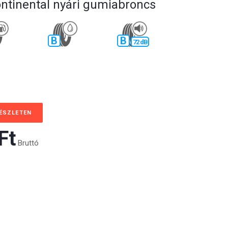
ontinental nyári gumiabroncs
B
B
72 dB
KÉSZLETEN
t‎
Bruttó