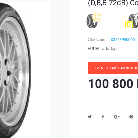
(D,B,B 72dB) C
D
Cikkszám
03523990000
EPREL adatlap
EZ A TERMÉK NINCS 
100 800 F