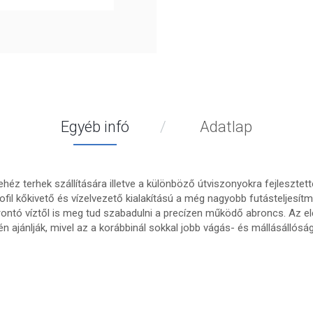
Egyéb infó
Adatlap
éz terhek szállítására illetve a különböző útviszonyokra fejlesztette
a profil kőkivető és vízelvezető kialakítású a még nagyobb futástelje
rontó víztől is meg tud szabadulni a precízen működő abroncs. Az e
n ajánlják, mivel az a korábbinál sokkal jobb vágás- és mállásállóság