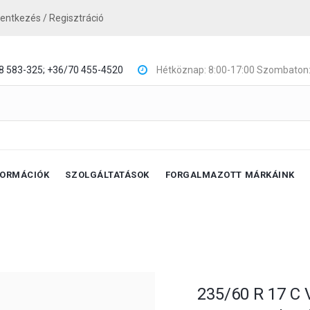
lentkezés / Regisztráció
8 583-325;
+36/70 455-4520
Hétköznap: 8:00-17:00 Szombaton:
FORMÁCIÓK
SZOLGÁLTATÁSOK
FORGALMAZOTT MÁRKÁINK
235/60 R 17 C 