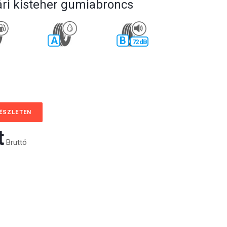
ári kisteher gumiabroncs
A
B
72 dB
KÉSZLETEN
‎
Bruttó