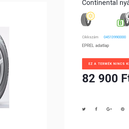
Continental ny
B
Cikkszám
04513990000
EPREL adatlap
EZ A TERMÉK NINCS 
82 900 Ft