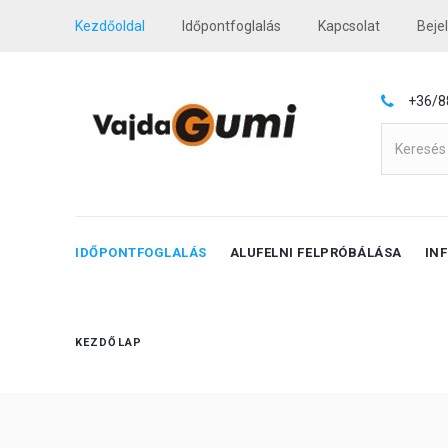
Kezdőoldal
Időpontfoglalás
Kapcsolat
Beje
+36/8
IDŐPONTFOGLALÁS
ALUFELNI FELPRÓBÁLÁSA
IN
KEZDŐLAP