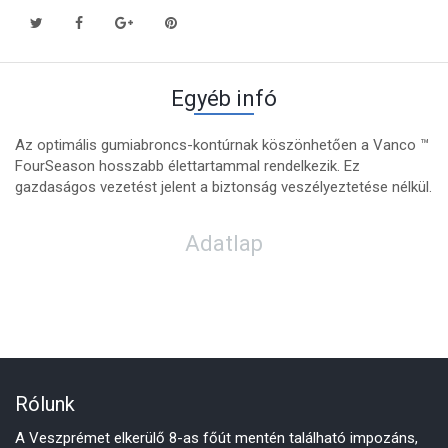
Egyéb infó
Az optimális gumiabroncs-kontúrnak köszönhetően a Vanco ™
FourSeason hosszabb élettartammal rendelkezik. Ez
gazdaságos vezetést jelent a biztonság veszélyeztetése nélkül.
Adatlap
Rólunk
A Veszprémet elkerülő 8-as főút mentén található impozáns,