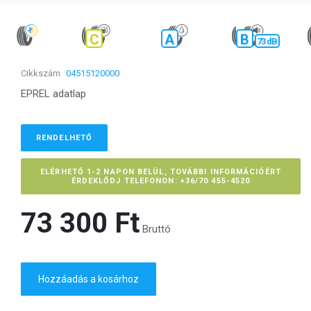
C
A
B
73 dB
Cikkszám
04515120000
EPREL adatlap
RENDELHETŐ
ELÉRHETŐ 1-2 NAPON BELÜL, TOVÁBBI INFORMÁCIÓÉRT
ÉRDEKLŐDJ TELEFONON: +36/70 455-4520
73 300 Ft‎
Bruttó
Hozzáadás a kosárhoz