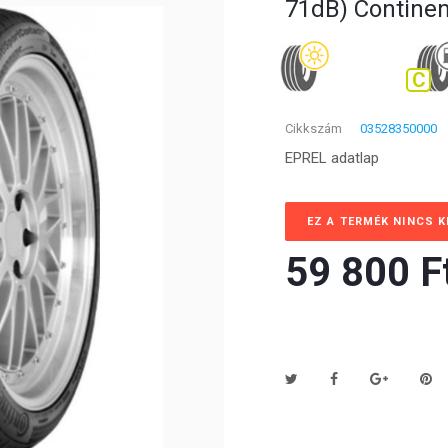
71dB) Continen
C
Cikkszám
03528350000
EPREL adatlap
EZ A TERMÉK NINCS 
59 800 Ft