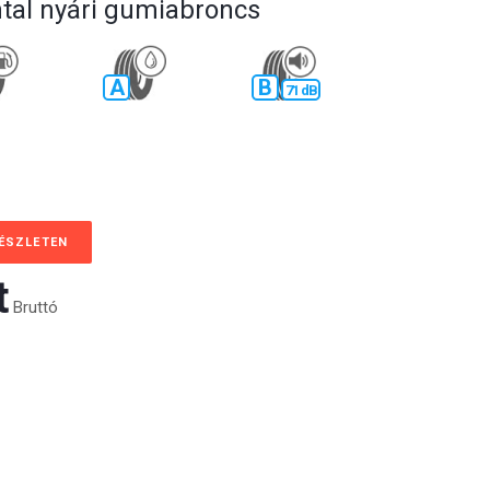
tal nyári gumiabroncs
A
B
71 dB
KÉSZLETEN
‎
Bruttó