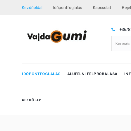
Kezdőoldal
Időpontfoglalás
Kapcsolat
Beje
+36/8
IDŐPONTFOGLALÁS
ALUFELNI FELPRÓBÁLÁSA
IN
KEZDŐLAP