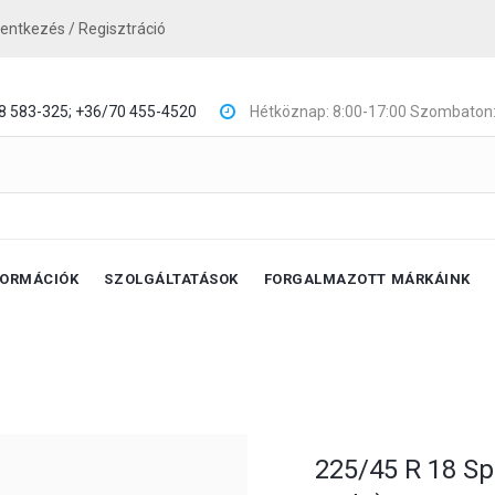
lentkezés / Regisztráció
8 583-325;
+36/70 455-4520
Hétköznap: 8:00-17:00 Szombaton:
FORMÁCIÓK
SZOLGÁLTATÁSOK
FORGALMAZOTT MÁRKÁINK
225/45 R 18 Sp