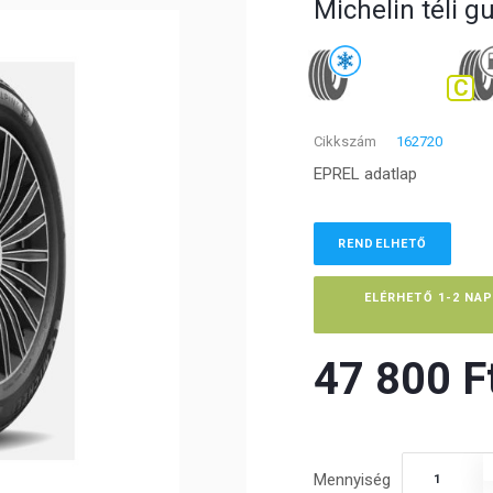
Michelin téli 
C
Cikkszám
162720
EPREL adatlap
RENDELHETŐ
ELÉRHETŐ 1-2 NA
47 800 Ft
Mennyiség