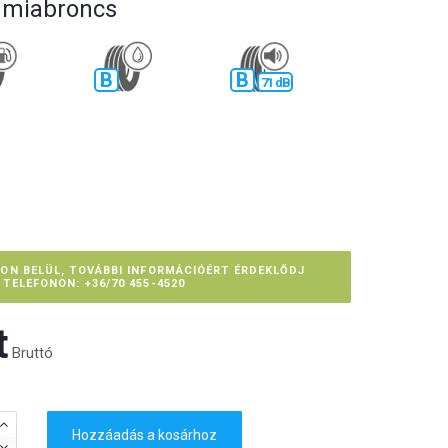
gumiabroncs
B
B
71 dB
PON BELÜL, TOVÁBBI INFORMÁCIÓÉRT ÉRDEKLŐDJ
TELEFONON: +36/70 455-4520
‎
Bruttó
Hozzáadás a kosárhoz