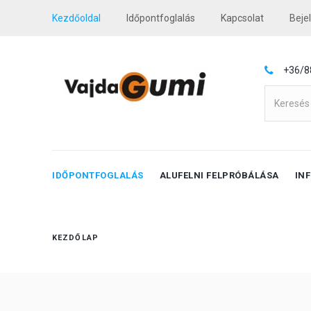
Kezdőoldal
Időpontfoglalás
Kapcsolat
Beje
+36/8
IDŐPONTFOGLALÁS
ALUFELNI FELPRÓBÁLÁSA
IN
KEZDŐLAP