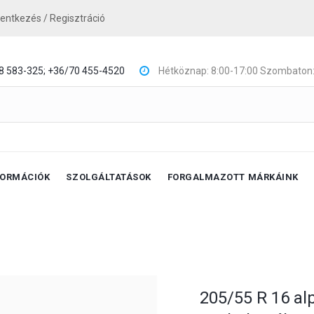
lentkezés / Regisztráció
8 583-325;
+36/70 455-4520
Hétköznap: 8:00-17:00 Szombaton:
FORMÁCIÓK
SZOLGÁLTATÁSOK
FORGALMAZOTT MÁRKÁINK
205/55 R 16 al