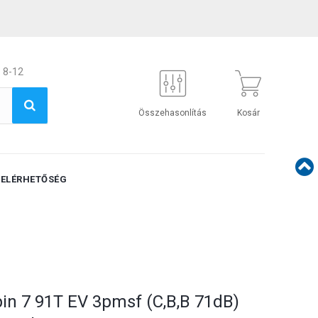
 8-12
Összehasonlítás
Kosár
ELÉRHETŐSÉG
pin 7 91T EV 3pmsf (C,B,B 71dB)