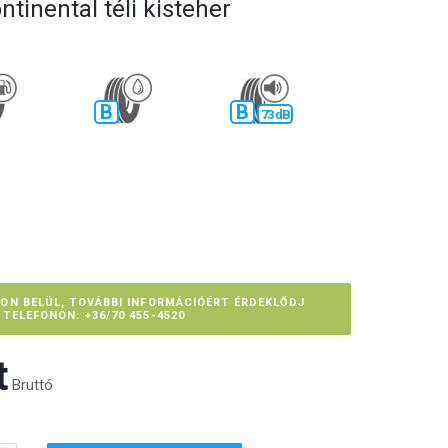
ntinental téli kisteher
B
B
73 dB
PON BELÜL, TOVÁBBI INFORMÁCIÓÉRT ÉRDEKLŐDJ
TELEFONON: +36/70 455-4520
‎
Bruttó