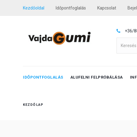
Kezdőoldal
Időpontfoglalás
Kapcsolat
Beje
+36/8
IDŐPONTFOGLALÁS
ALUFELNI FELPRÓBÁLÁSA
IN
KEZDŐLAP