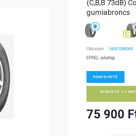
(C,B,B 73dB) Co
gumiabroncs
C
Cikkszám
04531280000
EPREL adatlap
RENDELHETŐ
ELÉRHETŐ 1-2 NA
75 900 Ft