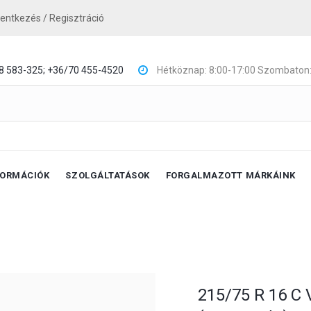
lentkezés / Regisztráció
8 583-325;
+36/70 455-4520
Hétköznap: 8:00-17:00 Szombaton:
FORMÁCIÓK
SZOLGÁLTATÁSOK
FORGALMAZOTT MÁRKÁINK
215/75 R 16 C 