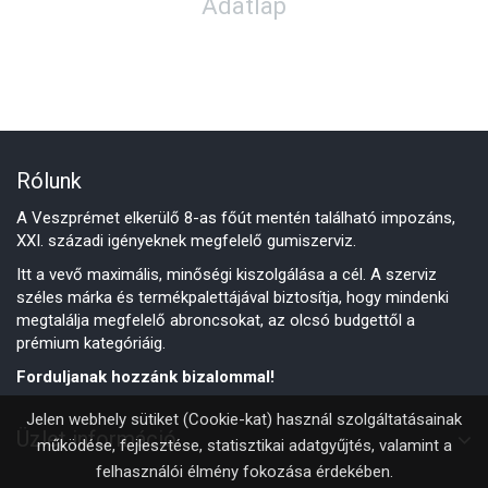
Adatlap
Rólunk
A Veszprémet elkerülő 8-as főút mentén található impozáns,
XXI. századi igényeknek megfelelő gumiszerviz.
Itt a vevő maximális, minőségi kiszolgálása a cél. A szerviz
széles márka és termékpalettájával biztosítja, hogy mindenki
megtalálja megfelelő abroncsokat, az olcsó budgettől a
prémium kategóriáig.
Forduljanak hozzánk bizalommal!
Jelen webhely sütiket (Cookie-kat) használ szolgáltatásainak
Üzlet információ
működése, fejlesztése, statisztikai adatgyűjtés, valamint a
felhasználói élmény fokozása érdekében.