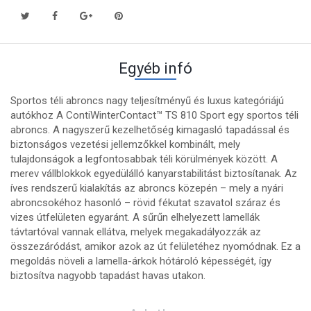
Egyéb infó
Sportos téli abroncs nagy teljesítményű és luxus kategóriájú
autókhoz A ContiWinterContact™ TS 810 Sport egy sportos téli
abroncs. A nagyszerű kezelhetőség kimagasló tapadással és
biztonságos vezetési jellemzőkkel kombinált, mely
tulajdonságok a legfontosabbak téli körülmények között. A
merev vállblokkok egyedülálló kanyarstabilitást biztosítanak. Az
íves rendszerű kialakítás az abroncs közepén – mely a nyári
abroncsokéhoz hasonló – rövid fékutat szavatol száraz és
vizes útfelületen egyaránt. A sűrűn elhelyezett lamellák
távtartóval vannak ellátva, melyek megakadályozzák az
összezáródást, amikor azok az út felületéhez nyomódnak. Ez a
megoldás növeli a lamella-árkok hótároló képességét, így
biztosítva nagyobb tapadást havas utakon.