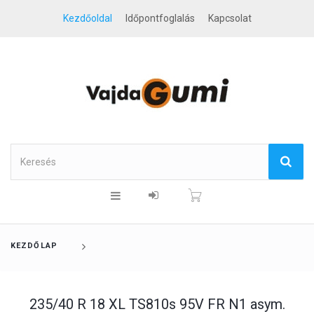
Kezdőoldal
Időpontfoglalás
Kapcsolat
KEZDŐLAP
235/40 R 18 XL TS810s 95V FR N1 asym.