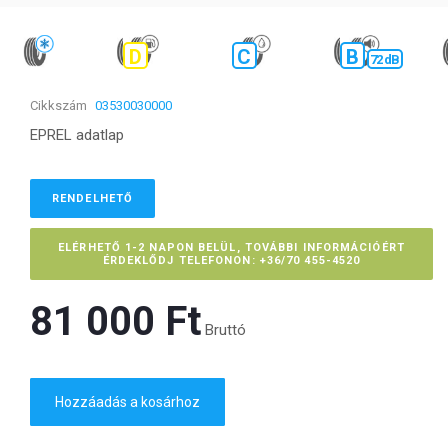
D
C
B
72 dB
Cikkszám
03530030000
EPREL adatlap
RENDELHETŐ
ELÉRHETŐ 1-2 NAPON BELÜL, TOVÁBBI INFORMÁCIÓÉRT
ÉRDEKLŐDJ TELEFONON: +36/70 455-4520
81 000 Ft‎
Bruttó
Hozzáadás a kosárhoz