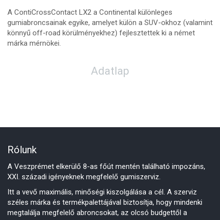
A ContiCrossContact LX2 a Continental különleges
gumiabroncsainak egyike, amelyet külön a SUV-okhoz (valamint
könnyű off-road körülményekhez) fejlesztettek ki a német
márka mérnökei.
Adatlap
Rólunk
A Veszprémet elkerülő 8-as főút mentén található impozáns,
XXI. századi igényeknek megfelelő gumiszerviz.
Itt a vevő maximális, minőségi kiszolgálása a cél. A szerviz
széles márka és termékpalettájával biztosítja, hogy mindenki
megtalálja megfelelő abroncsokat, az olcsó budgettől a