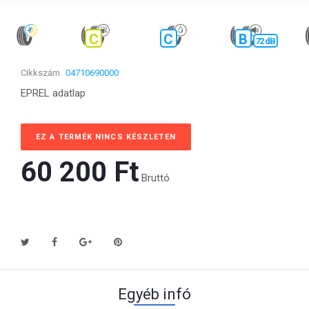
C
C
B
72 dB
Cikkszám
04710690000
EPREL adatlap
EZ A TERMÉK NINCS KÉSZLETEN
60 200 Ft‎
Bruttó
Egyéb infó