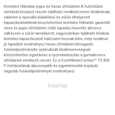
Kivételes fékhatás jeges és havas útfelületen.A futófelületi
mintázat középső részén található rendkívül merev blokkoknak,
valamint a speciális kialakítású és sűrűn elhelyezett
kapaszkodóéleknek köszönhetően kivételes fékhatás garantált
vizes és jeges útfelületen.Jobb tapadás havonAz abroncs
vállrészén a sűrűn lamellázott, nagyszámban található blokkok
kivételes kapaszkodóél-hálózatot hoznak létre, mely rendkívül
jó tapadást eredményez havas útfelületen.Kimagasló
futásteljesítményAz optimalizált blokkmerevségnek
köszönhetően egyenletes a nyomáseloszlás a gumiabroncs
útfelülettel érintkező részén. Ez a ContiWinterContact™ TS 830
P mintázatának alacsonyabb és egyenletesebb kopását,
nagyobb futásteljesítményét eredményezi.
Adatlap