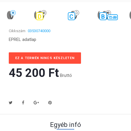
D
C
B
72 dB
Cikkszám
03530740000
EPREL adatlap
EZ A TERMÉK NINCS KÉSZLETEN
45 200 Ft‎
Bruttó
Egyéb infó