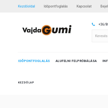
Kezdőoldal
Időpontfoglalás
Kapcsolat
Beje
+36/8
IDŐPONTFOGLALÁS
ALUFELNI FELPRÓBÁLÁSA
IN
KEZDŐLAP