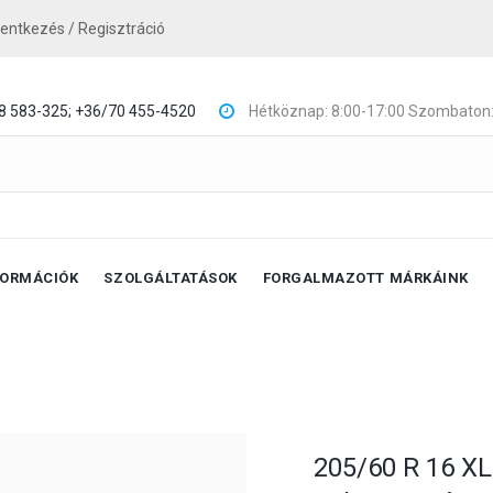
lentkezés / Regisztráció
8 583-325;
+36/70 455-4520
Hétköznap: 8:00-17:00 Szombaton:
FORMÁCIÓK
SZOLGÁLTATÁSOK
FORGALMAZOTT MÁRKÁINK
205/60 R 16 XL