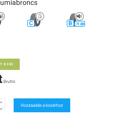
 gumiabroncs
C
B
71 dB
T 8 DB)
‎
Bruttó
Hozzáadás a kosárhoz