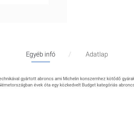
Egyéb infó
Adatlap
echnikával gyártott abroncs ami Michelin konszernhez kötődő gyárak
t. Németországban évek óta egy közkedvelt Budget kategóriás abroncs