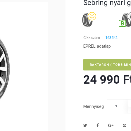
Sebring nyári
B
Cikkszám
163542
EPREL adatlap
RAKTÁRON ( TÖBB MIN
24 990 Ft
Mennyiség