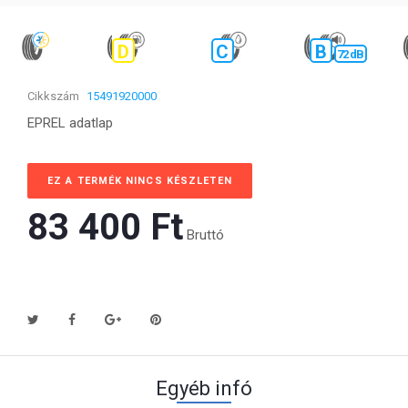
D
C
B
72 dB
Cikkszám
15491920000
EPREL adatlap
EZ A TERMÉK NINCS KÉSZLETEN
83 400 Ft‎
Bruttó
Egyéb infó