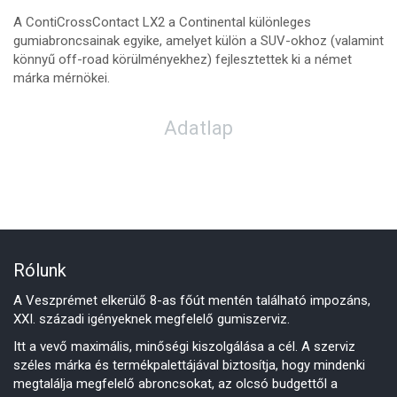
A ContiCrossContact LX2 a Continental különleges
gumiabroncsainak egyike, amelyet külön a SUV-okhoz (valamint
könnyű off-road körülményekhez) fejlesztettek ki a német
márka mérnökei.
Adatlap
Rólunk
A Veszprémet elkerülő 8-as főút mentén található impozáns,
XXI. századi igényeknek megfelelő gumiszerviz.
Itt a vevő maximális, minőségi kiszolgálása a cél. A szerviz
széles márka és termékpalettájával biztosítja, hogy mindenki
megtalálja megfelelő abroncsokat, az olcsó budgettől a