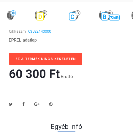
D
C
B
72 dB
Cikkszám
03532140000
EPREL adatlap
EZ A TERMÉK NINCS KÉSZLETEN
60 300 Ft‎
Bruttó
Egyéb infó