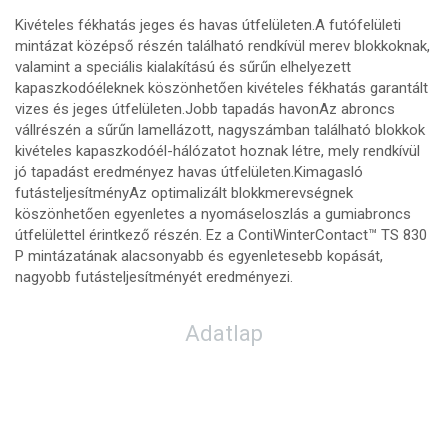
Kivételes fékhatás jeges és havas útfelületen.A futófelületi
mintázat középső részén található rendkívül merev blokkoknak,
valamint a speciális kialakítású és sűrűn elhelyezett
kapaszkodóéleknek köszönhetően kivételes fékhatás garantált
vizes és jeges útfelületen.Jobb tapadás havonAz abroncs
vállrészén a sűrűn lamellázott, nagyszámban található blokkok
kivételes kapaszkodóél-hálózatot hoznak létre, mely rendkívül
jó tapadást eredményez havas útfelületen.Kimagasló
futásteljesítményAz optimalizált blokkmerevségnek
köszönhetően egyenletes a nyomáseloszlás a gumiabroncs
útfelülettel érintkező részén. Ez a ContiWinterContact™ TS 830
P mintázatának alacsonyabb és egyenletesebb kopását,
nagyobb futásteljesítményét eredményezi.
Adatlap