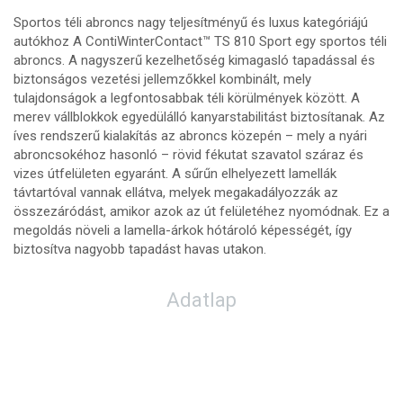
Sportos téli abroncs nagy teljesítményű és luxus kategóriájú
autókhoz A ContiWinterContact™ TS 810 Sport egy sportos téli
abroncs. A nagyszerű kezelhetőség kimagasló tapadással és
biztonságos vezetési jellemzőkkel kombinált, mely
tulajdonságok a legfontosabbak téli körülmények között. A
merev vállblokkok egyedülálló kanyarstabilitást biztosítanak. Az
íves rendszerű kialakítás az abroncs közepén – mely a nyári
abroncsokéhoz hasonló – rövid fékutat szavatol száraz és
vizes útfelületen egyaránt. A sűrűn elhelyezett lamellák
távtartóval vannak ellátva, melyek megakadályozzák az
összezáródást, amikor azok az út felületéhez nyomódnak. Ez a
megoldás növeli a lamella-árkok hótároló képességét, így
biztosítva nagyobb tapadást havas utakon.
Adatlap