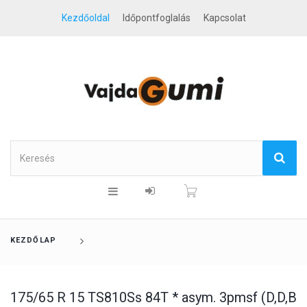
Kezdőoldal
Időpontfoglalás
Kapcsolat
KEZDŐLAP
175/65 R 15 TS810Ss 84T * asym. 3pmsf (D,D,B