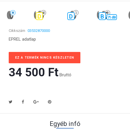
D
D
B
71 dB
Cikkszám
03532870000
EPREL adatlap
EZ A TERMÉK NINCS KÉSZLETEN
34 500 Ft‎
Bruttó
Egyéb infó