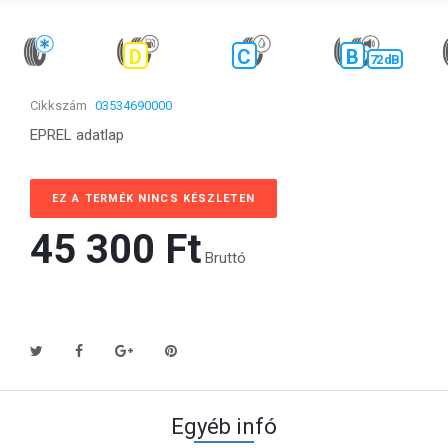
D
C
B
72 dB
Cikkszám
03534690000
EPREL adatlap
EZ A TERMÉK NINCS KÉSZLETEN
45 300 Ft‎
Bruttó
Egyéb infó