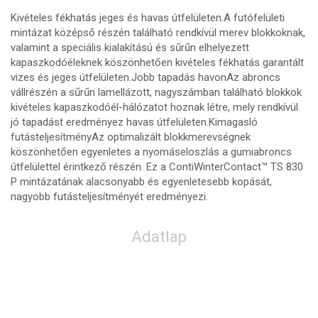
Kivételes fékhatás jeges és havas útfelületen.A futófelületi
mintázat középső részén található rendkívül merev blokkoknak,
valamint a speciális kialakítású és sűrűn elhelyezett
kapaszkodóéleknek köszönhetően kivételes fékhatás garantált
vizes és jeges útfelületen.Jobb tapadás havonAz abroncs
vállrészén a sűrűn lamellázott, nagyszámban található blokkok
kivételes kapaszkodóél-hálózatot hoznak létre, mely rendkívül
jó tapadást eredményez havas útfelületen.Kimagasló
futásteljesítményAz optimalizált blokkmerevségnek
köszönhetően egyenletes a nyomáseloszlás a gumiabroncs
útfelülettel érintkező részén. Ez a ContiWinterContact™ TS 830
P mintázatának alacsonyabb és egyenletesebb kopását,
nagyobb futásteljesítményét eredményezi.
Adatlap