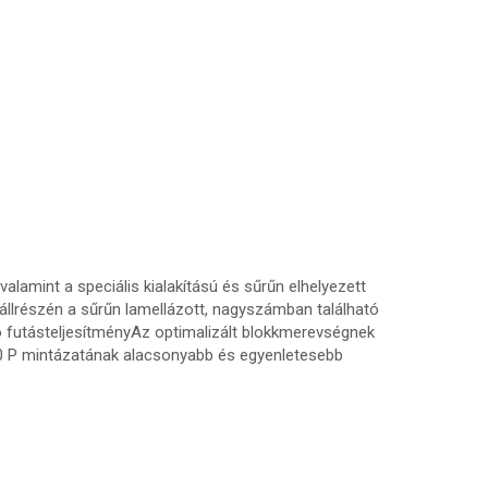
alamint a speciális kialakítású és sűrűn elhelyezett
llrészén a sűrűn lamellázott, nagyszámban található
ó futásteljesítményAz optimalizált blokkmerevségnek
30 P mintázatának alacsonyabb és egyenletesebb