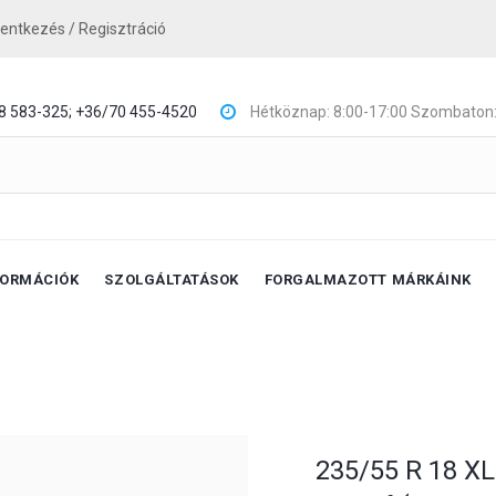
lentkezés / Regisztráció
8 583-325;
+36/70 455-4520
Hétköznap: 8:00-17:00 Szombaton:
FORMÁCIÓK
SZOLGÁLTATÁSOK
FORGALMAZOTT MÁRKÁINK
235/55 R 18 X