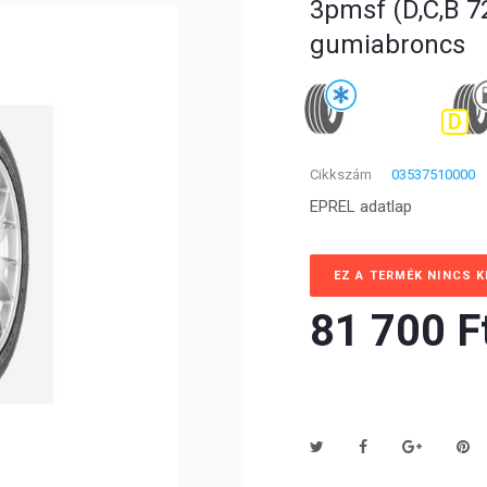
3pmsf (D,C,B 72
gumiabroncs
D
Cikkszám
03537510000
EPREL adatlap
EZ A TERMÉK NINCS 
81 700 Ft