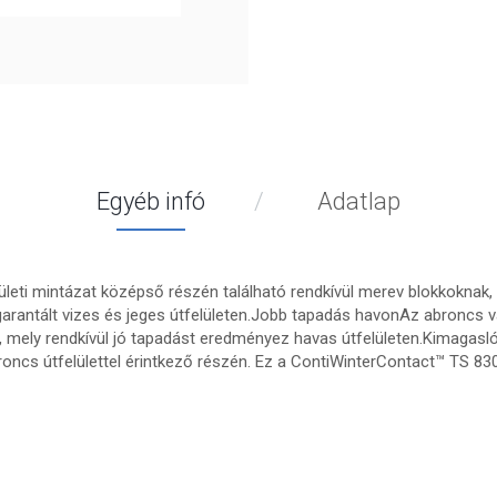
Egyéb infó
Adatlap
ületi mintázat középső részén található rendkívül merev blokkoknak, v
rantált vizes és jeges útfelületen.Jobb tapadás havonAz abroncs vá
, mely rendkívül jó tapadást eredményez havas útfelületen.Kimagasl
ncs útfelülettel érintkező részén. Ez a ContiWinterContact™ TS 8