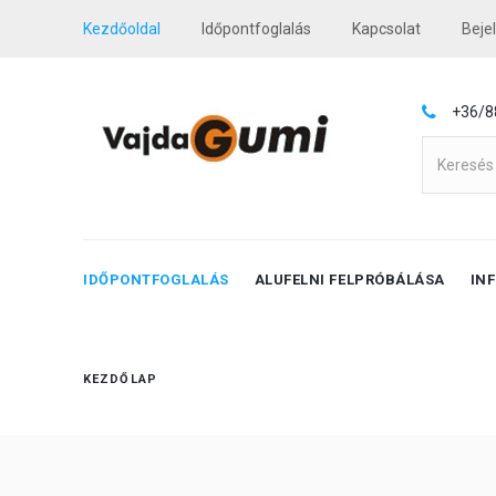
Kezdőoldal
Időpontfoglalás
Kapcsolat
Beje
+36/8
IDŐPONTFOGLALÁS
ALUFELNI FELPRÓBÁLÁSA
IN
KEZDŐLAP