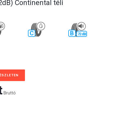
dB) Continental téli
C
B
72 dB
KÉSZLETEN
‎
Bruttó