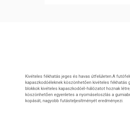
Kivételes fékhatás jeges és havas útfelületen.A futófel
kapaszkodóéleknek köszönhetően kivételes fékhatás ga
blokkok kivételes kapaszkodóél-hálózatot hoznak létre
köszönhetően egyenletes a nyomáseloszlás a gumiabro
kopását, nagyobb futásteljesítményét eredményezi.