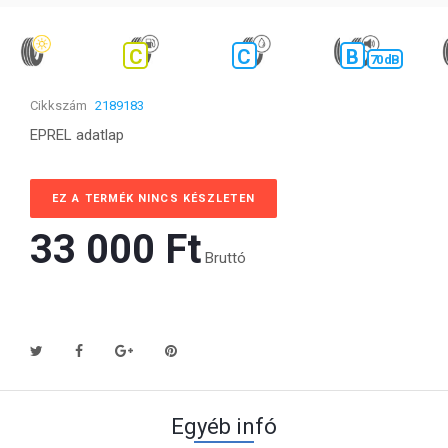
C
C
B
70 dB
Cikkszám
2189183
EPREL adatlap
EZ A TERMÉK NINCS KÉSZLETEN
33 000 Ft‎
Bruttó
Egyéb infó