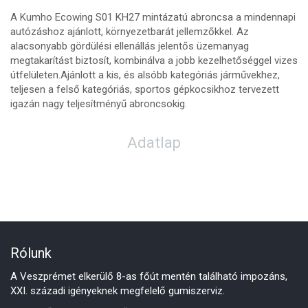
A Kumho Ecowing S01 KH27 mintázatú abroncsa a mindennapi
autózáshoz ajánlott, környezetbarát jellemzőkkel. Az
alacsonyabb gördülési ellenállás jelentős üzemanyag
megtakarítást biztosít, kombinálva a jobb kezelhetőséggel vizes
útfelületen.Ajánlott a kis, és alsóbb kategóriás járművekhez,
teljesen a felső kategóriás, sportos gépkocsikhoz tervezett
igazán nagy teljesítményű abroncsokig.
Adatlap
Rólunk
A Veszprémet elkerülő 8-as főút mentén található impozáns,
XXI. századi igényeknek megfelelő gumiszerviz.