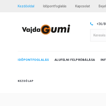
Kezdőoldal
Időpontfoglalás
Kapcsolat
Beje
+36/8
IDŐPONTFOGLALÁS
ALUFELNI FELPRÓBÁLÁSA
IN
KEZDŐLAP