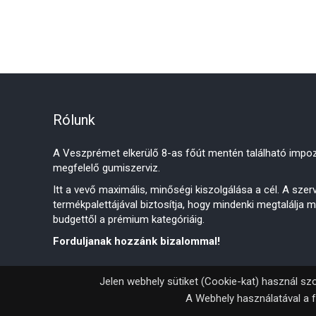
Rólunk
A Veszprémet elkerülő 8-as főút mentén található impoz
megfelelő gumiszerviz.
Itt a vevő maximális, minőségi kiszolgálása a cél. A sze
termékpalettájával biztosítja, hogy mindenki megtalálja 
budgettől a prémium kategóriáig.
Forduljanak hozzánk bizalommal!
Jelen webhely sütiket (Cookie-kat) használ szo
A Webhely használatával a f