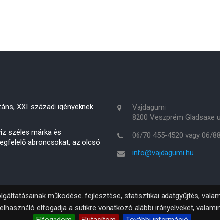
áns, XXI. századi igényeknek
Vajdagumi
8200 Veszprém Gladsaxe u
rviz széles márka és
06/70 455-4520 vagy 06/8
megfelelő abroncsokat, az olcsó
info@vajdagumi.hu
lgáltatásainak működése, fejlesztése, statisztikai adatgyűjtés, val
elhasználó elfogadja a sütikre vonatkozó alábbi irányelveket, valami
Elfogadom
Elutasítom
További információ