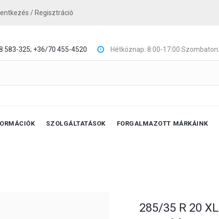
lentkezés / Regisztráció
8 583-325;
+36/70 455-4520
Hétköznap: 8:00-17:00 Szombaton:
FORMÁCIÓK
SZOLGÁLTATÁSOK
FORGALMAZOTT MÁRKÁINK
285/35 R 20 X