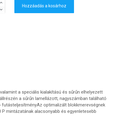
Hozzáadás a kosárhoz
alamint a speciális kialakítású és sűrűn elhelyezett
llrészén a sűrűn lamellázott, nagyszámban található
ó futásteljesítményAz optimalizált blokkmerevségnek
30 P mintázatának alacsonyabb és egyenletesebb