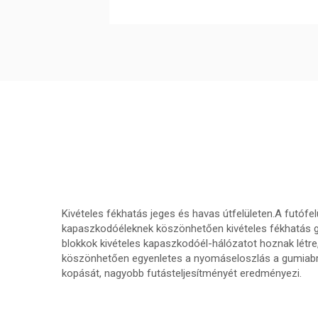
Kivételes fékhatás jeges és havas útfelületen.A futófel
kapaszkodóéleknek köszönhetően kivételes fékhatás ga
blokkok kivételes kapaszkodóél-hálózatot hoznak létre
köszönhetően egyenletes a nyomáseloszlás a gumiabro
kopását, nagyobb futásteljesítményét eredményezi.