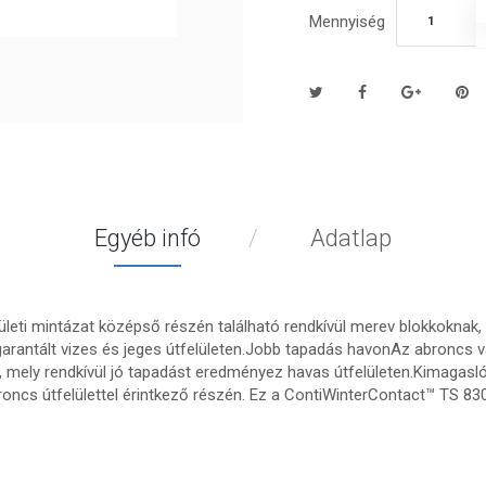
Mennyiség
Egyéb infó
Adatlap
ületi mintázat középső részén található rendkívül merev blokkoknak, v
rantált vizes és jeges útfelületen.Jobb tapadás havonAz abroncs vá
, mely rendkívül jó tapadást eredményez havas útfelületen.Kimagasl
ncs útfelülettel érintkező részén. Ez a ContiWinterContact™ TS 8