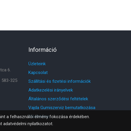
Információ
Üzleteink
tca 6.
Kapcsolat
8 583-325
Szállítási és fizetési információk
Adatkezelési irányelvek
Általános szerződési feltételek
Vajda Gumiszerviz bemutatkozása
Oldaltérkép
amint a felhasználói élmény fokozása érdekében.
nt
adatvédelmi nyilatkozatot
.