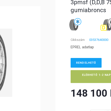
3pmsf (D,D,B 75
gumiabroncs
D
Cikkszám
03537640000
EPREL adatlap
RENDELHETŐ
ELÉRHETŐ 1-2 NA
148 100 F