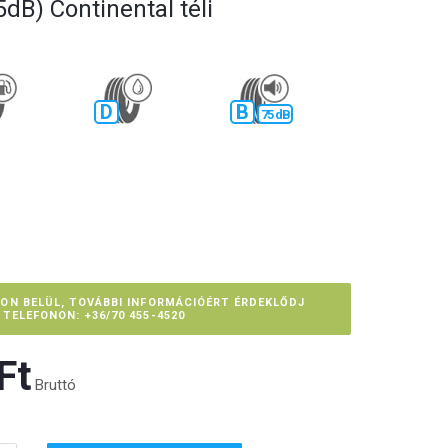
dB) Continental téli
D
B
75 dB
PON BELÜL, TOVÁBBI INFORMÁCIÓÉRT ÉRDEKLŐDJ
TELEFONON: +36/70 455-4520
t‎
Bruttó