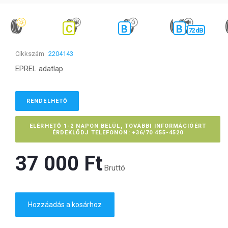
C
B
B
72 dB
Cikkszám
2204143
EPREL adatlap
RENDELHETŐ
ELÉRHETŐ 1-2 NAPON BELÜL, TOVÁBBI INFORMÁCIÓÉRT
ÉRDEKLŐDJ TELEFONON: +36/70 455-4520
37 000 Ft‎
Bruttó
Hozzáadás a kosárhoz