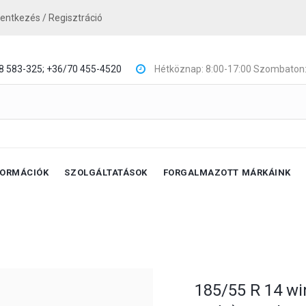
lentkezés / Regisztráció
8 583-325;
+36/70 455-4520
Hétköznap: 8:00-17:00 Szombaton:
FORMÁCIÓK
SZOLGÁLTATÁSOK
FORGALMAZOTT MÁRKÁINK
185/55 R 14 wi