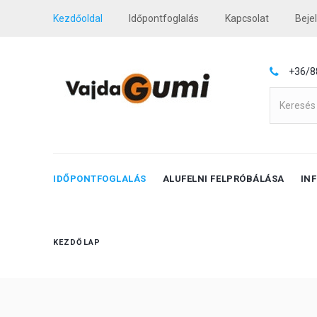
Kezdőoldal
Időpontfoglalás
Kapcsolat
Beje
+36/8
IDŐPONTFOGLALÁS
ALUFELNI FELPRÓBÁLÁSA
IN
KEZDŐLAP