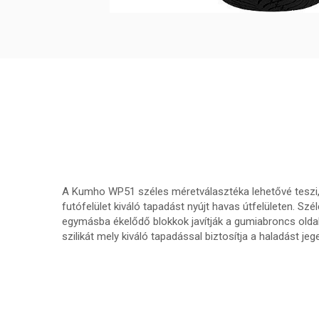
A Kumho WP51 széles méretválasztéka lehetővé teszi, ho
futófelület kiváló tapadást nyújt havas útfelületen. S
egymásba ékelődő blokkok javítják a gumiabroncs oldali
szilikát mely kiváló tapadással biztosítja a haladást jeg