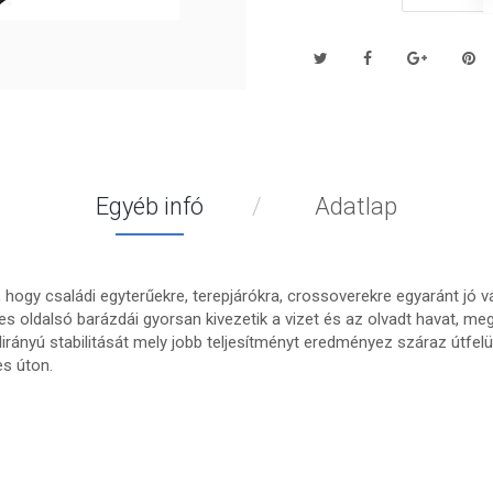
Egyéb infó
Adatlap
gy családi egyterűekre, terepjárókra, crossoverekre egyaránt jó vál
zéles oldalsó barázdái gyorsan kivezetik a vizet és az olvadt havat, 
rányú stabilitását mely jobb teljesítményt eredményez száraz útfelü
es úton.