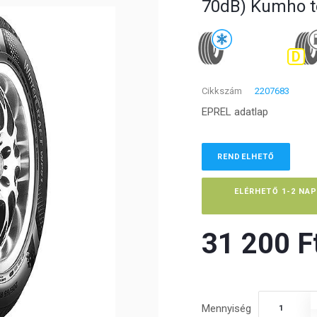
70dB) Kumho t
D
Cikkszám
2207683
EPREL adatlap
RENDELHETŐ
ELÉRHETŐ 1-2 NA
31 200 Ft
Mennyiség