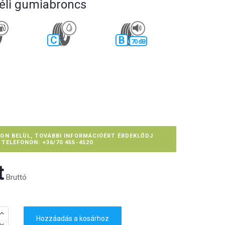
éli gumiabroncs
C
B
70 dB
PON BELÜL, TOVÁBBI INFORMÁCIÓÉRT ÉRDEKLŐDJ
TELEFONON: +36/70 455-4520
‎
Bruttó
Hozzáadás a kosárhoz