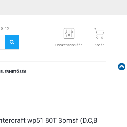
 8-12
Összehasonlítás
Kosár
ELÉRHETŐSÉG
ntercraft wp51 80T 3pmsf (D,C,B