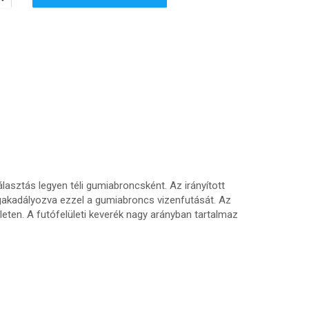
asztás legyen téli gumiabroncsként. Az irányított
megakadályozva ezzel a gumiabroncs vizenfutását. Az
leten. A futófelületi keverék nagy arányban tartalmaz