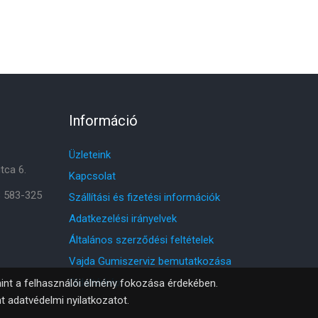
Információ
Üzleteink
tca 6.
Kapcsolat
8 583-325
Szállítási és fizetési információk
Adatkezelési irányelvek
Általános szerződési feltételek
Vajda Gumiszerviz bemutatkozása
Oldaltérkép
amint a felhasználói élmény fokozása érdekében.
nt
adatvédelmi nyilatkozatot
.