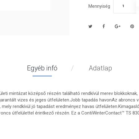
Mennyiség
Egyéb infó
Adatlap
ületi mintázat középső részén található rendkívül merev blokkoknak, v
rantált vizes és jeges útfelületen.Jobb tapadás havonAz abroncs vá
, mely rendkívül jó tapadást eredményez havas útfelületen.Kimagasl
ncs útfelülettel érintkező részén. Ez a ContiWinterContact™ TS 8