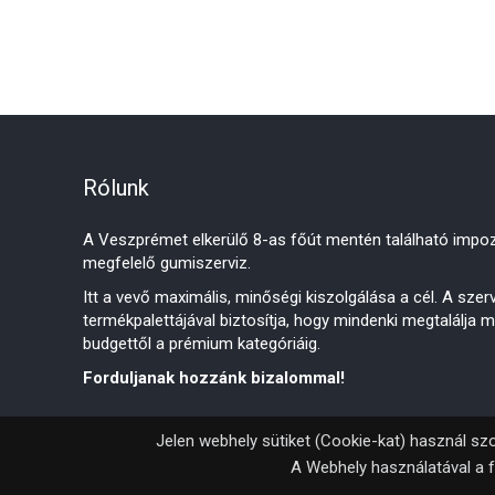
Rólunk
A Veszprémet elkerülő 8-as főút mentén található impoz
megfelelő gumiszerviz.
Itt a vevő maximális, minőségi kiszolgálása a cél. A sze
termékpalettájával biztosítja, hogy mindenki megtalálja 
budgettől a prémium kategóriáig.
Forduljanak hozzánk bizalommal!
Jelen webhely sütiket (Cookie-kat) használ szo
A Webhely használatával a f