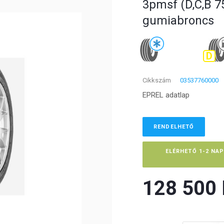
3pmsf (D,C,B 75
gumiabroncs
D
Cikkszám
03537760000
EPREL adatlap
RENDELHETŐ
ELÉRHETŐ 1-2 NA
128 500 F