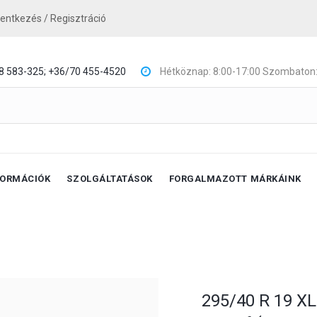
lentkezés / Regisztráció
8 583-325;
+36/70 455-4520
Hétköznap: 8:00-17:00 Szombaton:
FORMÁCIÓK
SZOLGÁLTATÁSOK
FORGALMAZOTT MÁRKÁINK
295/40 R 19 X