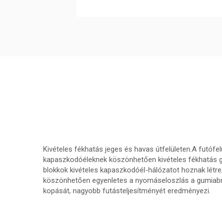
Kivételes fékhatás jeges és havas útfelületen.A futófel
kapaszkodóéleknek köszönhetően kivételes fékhatás ga
blokkok kivételes kapaszkodóél-hálózatot hoznak létre
köszönhetően egyenletes a nyomáseloszlás a gumiabro
kopását, nagyobb futásteljesítményét eredményezi.