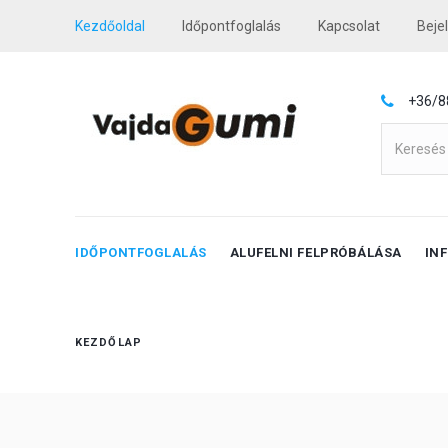
Kezdőoldal
Időpontfoglalás
Kapcsolat
Beje
+36/8
IDŐPONTFOGLALÁS
ALUFELNI FELPRÓBÁLÁSA
IN
KEZDŐLAP