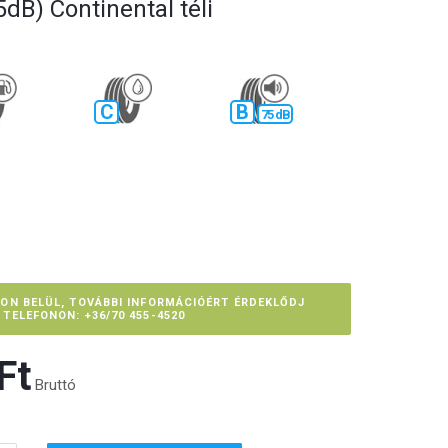
dB) Continental téli
C
B
75 dB
PON BELÜL, TOVÁBBI INFORMÁCIÓÉRT ÉRDEKLŐDJ
TELEFONON: +36/70 455-4520
t‎
Bruttó