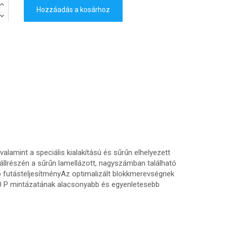
Hozzáadás a kosárhoz
alamint a speciális kialakítású és sűrűn elhelyezett
llrészén a sűrűn lamellázott, nagyszámban található
ó futásteljesítményAz optimalizált blokkmerevségnek
30 P mintázatának alacsonyabb és egyenletesebb