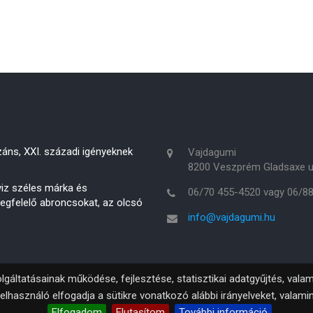
áns, XXI. századi igényeknek
Vajdagumi
8200 Veszprém Gladsaxe u
rviz széles márka és
06/70 455-4520 vagy 06/8
megfelelő abroncsokat, az olcsó
info@vajdagumi.hu
lgáltatásainak működése, fejlesztése, statisztikai adatgyűjtés, val
elhasználó elfogadja a sütikre vonatkozó alábbi irányelveket, valami
Elfogadom
Elutasítom
További információ