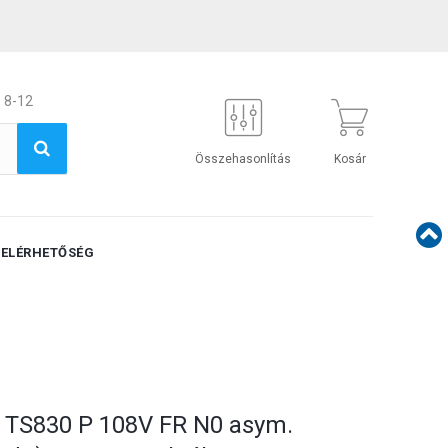
 8-12
Összehasonlítás
Kosár
ELÉRHETŐSÉG
L TS830 P 108V FR N0 asym.