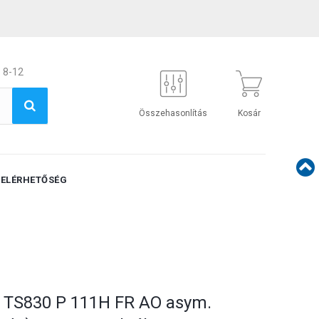
 8-12
Összehasonlítás
Kosár
ELÉRHETŐSÉG
L TS830 P 111H FR AO asym.