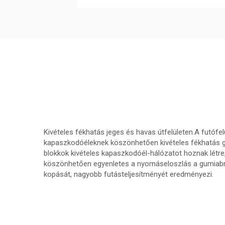
Kivételes fékhatás jeges és havas útfelületen.A futófel
kapaszkodóéleknek köszönhetően kivételes fékhatás ga
blokkok kivételes kapaszkodóél-hálózatot hoznak létre
köszönhetően egyenletes a nyomáseloszlás a gumiabro
kopását, nagyobb futásteljesítményét eredményezi.