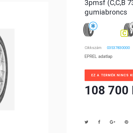
3pmsf (C,C,B 73
gumiabroncs
C
Cikkszám
03537830000
EPREL adatlap
EZ A TERMÉK NINCS 
108 700 F