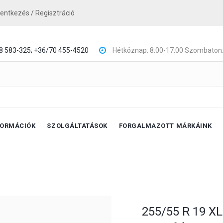
lentkezés / Regisztráció
8 583-325;
+36/70 455-4520
Hétköznap: 8:00-17:00 Szombaton:
FORMÁCIÓK
SZOLGÁLTATÁSOK
FORGALMAZOTT MÁRKÁINK
255/55 R 19 X