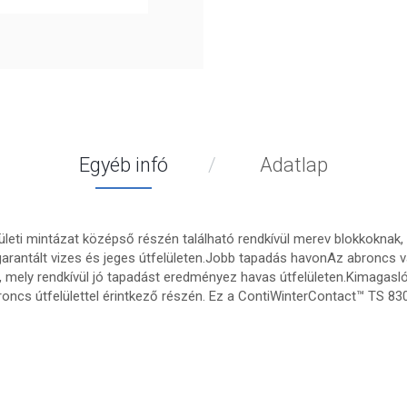
Egyéb infó
Adatlap
ületi mintázat középső részén található rendkívül merev blokkoknak, v
rantált vizes és jeges útfelületen.Jobb tapadás havonAz abroncs vá
, mely rendkívül jó tapadást eredményez havas útfelületen.Kimagasl
ncs útfelülettel érintkező részén. Ez a ContiWinterContact™ TS 8