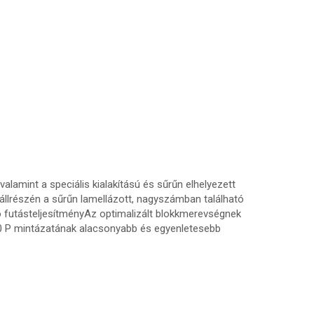
alamint a speciális kialakítású és sűrűn elhelyezett
llrészén a sűrűn lamellázott, nagyszámban található
ó futásteljesítményAz optimalizált blokkmerevségnek
30 P mintázatának alacsonyabb és egyenletesebb