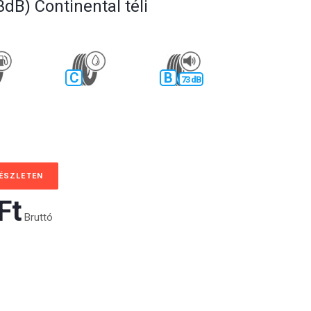
dB) Continental téli
C
B
73 dB
KÉSZLETEN
t‎
Bruttó