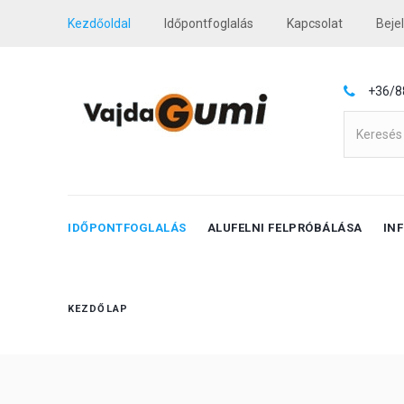
Kezdőoldal
Időpontfoglalás
Kapcsolat
Beje
+36/8
IDŐPONTFOGLALÁS
ALUFELNI FELPRÓBÁLÁSA
IN
KEZDŐLAP