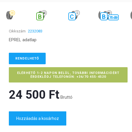
B
C
B
70 dB
Cikkszám
2232083
EPREL adatlap
RENDELHETŐ
ELÉRHETŐ 1-2 NAPON BELÜL, TOVÁBBI INFORMÁCIÓÉRT
ÉRDEKLŐDJ TELEFONON: +36/70 455-4520
24 500 Ft‎
Bruttó
Hozzáadás a kosárhoz