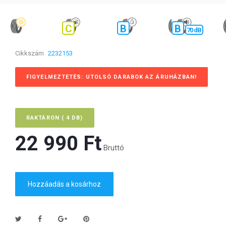
C
B
B
70 dB
Cikkszám
2232153
FIGYELMEZTETÉS: UTOLSÓ DARABOK AZ ÁRUHÁZBAN!
RAKTÁRON ( 4 DB)
22 990 Ft‎
Bruttó
Hozzáadás a kosárhoz