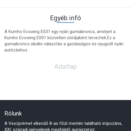
Egyéb infó
A Kumho Ecowing ES31 egy nyári gumiabroncs, amelyet a
Kumho Ecowing ES01 közvetlen utódjaként terveztek.Ez a
gumiabroncs ideális választás a gazdaságos és nyugodt nyári
autózáshoz.
Adatlap
Rólunk
A Veszprémet elkerülő 8-as főút mentén található impozáns,
XXI. századi igényeknek megfelelő gumiszerviz.